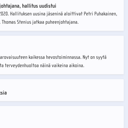
htajana, hallitus uudistui
020. Hallituksen uusina jäseninä aloittivat Petri Puhakainen,
to. Thomas Stenius jatkaa puheenjohtajana.
varovaisuuteen kaikessa hevostoiminnassa. Nyt on syytä
ta terveydenhuoltoa näinä vaikeina aikoina.
ksia