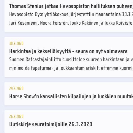
Thomas Stenius jatkaa Hevosopiston hallituksen puheenjo
Hevosopisto Oy:n yhtiökokous järjestettiin maanantaina 30.3.2
Jari Kesäniemi, Noora Forstén, Jouko Käkönen ja Jukka Koivis
30.3.2020
Harkintaa ja kekseliäisyyttä - seura on nyt voimavara
Suomen Ratsastajainliitto suosittelee suureen harkintaan ja 
minimoida tapaturma- ja loukkaantumisriskit, ettemme kuormi
29.3.2020
Horse Show’n kansallisten kilpailujen ja luokkien muuto
26.3.2020
Uutiskirje seuratoimijoille 26.3.2020