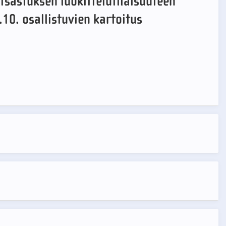
tsastuksen luokittelutilaisuuteen
.10. osallistuvien kartoitus