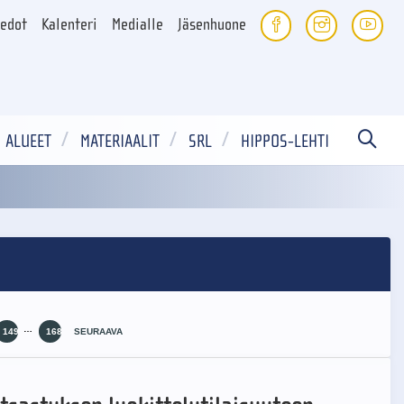
iedot
Kalenteri
Medialle
Jäsenhuone
ALUEET
MATERIAALIT
SRL
HIPPOS-LEHTI
…
149
168
SEURAAVA