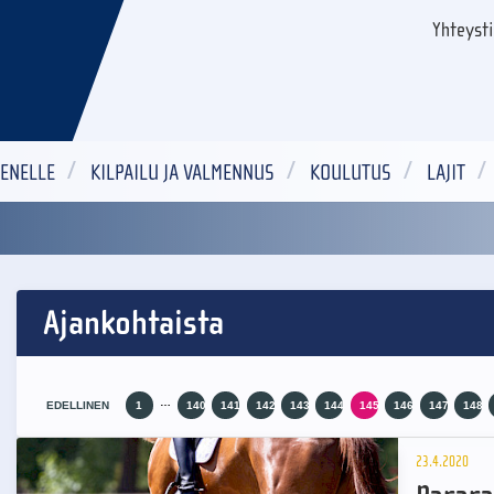
Yhteyst
ENELLE
KILPAILU JA VALMENNUS
KOULUTUS
LAJIT
Ajankohtaista
…
EDELLINEN
1
140
141
142
143
144
145
146
147
148
23.4.2020