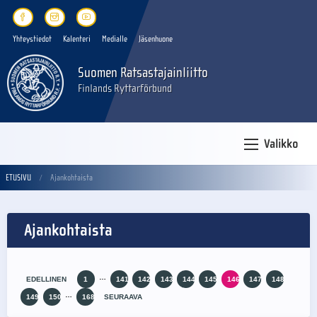
Yhteystiedot
Kalenteri
Medialle
Jäsenhuone
Suomen Ratsastajainliitto
Finlands Ryttarförbund
Valikko
ETUSIVU
Ajankohtaista
Ajankohtaista
…
EDELLINEN
1
141
142
143
144
145
146
147
148
…
149
150
168
SEURAAVA