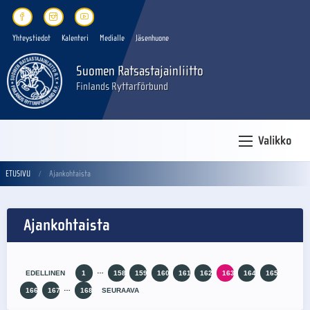
Yhteystiedot
Kalenteri
Medialle
Jäsenhuone
Suomen Ratsastajainliitto
Finlands Ryttarförbund
Valikko
ETUSIVU
Ajankohtaista
Ajankohtaista
…
EDELLINEN
1
158
159
160
161
162
163
164
165
…
166
167
168
SEURAAVA