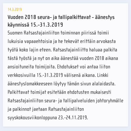
14.3.2019
Vuoden 2018 seura- ja tallipalkittavat - äänestys
käynnissä 15.-31.3.2019
Suomen Ratsastajainliiton toiminnan piirissä toimii
lukuisia vapaaehtoisia ja he tekevät erittäin arvokasta
työtä koko lajin eteen. Ratsastajainliitto haluaa palkita
tästä työstä ja nyt on aika äänestää vuoden 2018 aikana
ansioituneita toimijoita. Ehdotukset voi antaa liiton
verkkosivuilla 15.-31.3.2019 välisenä aikana. Linkki
äänestyslomakkeeseen löytyy tämän sivun alalaidasta.
Palkittavat toimijat esitetään ehdotusten mukaisesti
Ratsastajainliiton seura- ja tallipalveluiden johtoryhmälle
ja palkinnot jaetaan Ratsastajainliiton
syyskokousviikonloppuna 23.-24.11.2019.