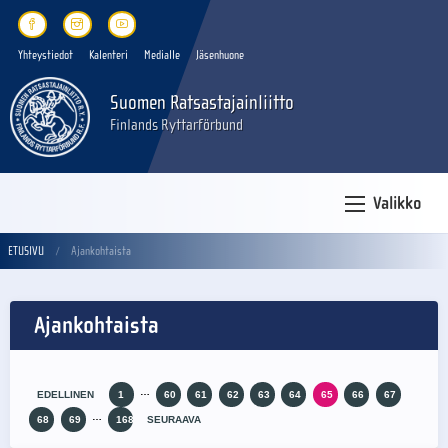
Yhteystiedot
Kalenteri
Medialle
Jäsenhuone
Suomen Ratsastajainliitto
Finlands Ryttarförbund
Valikko
ETUSIVU
Ajankohtaista
Ajankohtaista
…
EDELLINEN
1
60
61
62
63
64
65
66
67
…
68
69
168
SEURAAVA