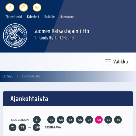
Yhteystiedot
Kalenteri
Medialle
Jäsenhuone
Suomen Ratsastajainliitto
Finlands Ryttarförbund
Valikko
ETUSIVU
Ajankohtaista
Ajankohtaista
…
EDELLINEN
1
63
64
65
66
67
68
69
70
…
71
72
168
SEURAAVA