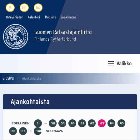
Yhteystiedot
Kalenteri
Medialle
Jäsenhuone
Suomen Ratsastajainliitto
Finlands Ryttarförbund
Valikko
ETUSIVU
Ajankohtaista
Ajankohtaista
…
EDELLINEN
1
58
59
60
61
62
63
64
65
…
66
67
168
SEURAAVA