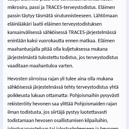
mikrosiru, passi ja TRACES-terveystodistus. Eläimen
passin täytyy täsmätä sirutunnisteeseen. Lähtömaan
eläinlääkäri laatii eläimen terveystodistuksen
kansainvälisessä sähköisessä TRACES-järjestelmässä
enintään kaksi vuorokautta ennen matkaa. Eläimen
maahantuojalla pitää olla kuljetuksessa mukana
järjestelmästä tulostettu todistus, jos terveystodistus
vaaditaan maahantuloa varten.
Hevosten siirroissa rajan yli tulee aina olla mukana
sähköisessä järjestelmässä tehty terveystodistus yhtä
poikkeusta lukuun ottamatta: Pohjoismaihin pysyvästi
rekisteröity hevonen saa ylittää Pohjoismaiden rajan
ilman todistusta, jos siirtäjä pystyy luotettavasti
todistamaan hevosen osallistumisen kilpailuihin,