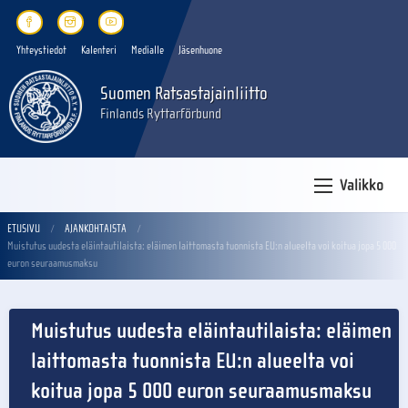
Yhteystiedot
Kalenteri
Medialle
Jäsenhuone
Suomen Ratsastajainliitto
Finlands Ryttarförbund
Valikko
ETUSIVU
AJANKOHTAISTA
Muistutus uudesta eläintautilaista: eläimen laittomasta tuonnista EU:n alueelta voi koitua jopa 5 000
euron seuraamusmaksu
Muistutus uudesta eläintautilaista: eläimen
laittomasta tuonnista EU:n alueelta voi
koitua jopa 5 000 euron seuraamusmaksu