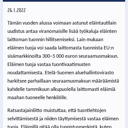
26.1.2022
Tämän vuoden alussa voimaan astunut eläintautilain
uudistus antaa viranomaisille lisää työkaluja eläinten
laittoman tuonnin hillitsemiseksi. Lain mukaan
eläimen tuoja voi saada laittomasta tuonnista EU:n
sisämarkkinoilta 300–5 000 euron seuraamusmaksun.
Eläimen tuoja vastaa tuontivaatimusten
noudattamisesta. Etelä-Suomen aluehallintovirasto
harkitsee parhaillaan seuraamusmaksun määräämistä
kahdelle tammikuun alkupuolella laittomasti eläimiä
maahan tuoneelle henkilölle.
Ratsastajainliitto muistuttaa, että tuontiehtojen
selvittämisestä ja niiden täyttymisestä vastaa eläimen
tuoja. Eläimillä pitää olla tunnistusmerkintä, kuten