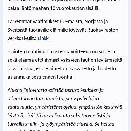
jalostusarvosteluun tai jalostuskokeeseen ja hevonen
palaa lähtömaahan 10 vuorokauden sisällä.
Tarkemmat vaatimukset EU-maista, Norjasta ja
Sveitsistä tuotaville eläimille löytyvät Ruokaviraston
verkkosivuilta
Linkki
Eläinten tuontivaatimusten tavoitteena on suojella
sekä eläimiä että ihmisiä vakavien tautien leviämiseltä
ja varmistaa, että eläimet on kasvatettu ja hoidettu
asianmukaisesti ennen tuontia.
Aluehallintovirasto edistää perusoikeuksien ja
oikeusturvan toteutumista, peruspalvelujen
saatavuutta, ympäristönsuojelua, ympäristön kestävää
käyttöä, sisäistä turvallisuutta sekä terveellistä ja
turvallista elin- ja työympäristöä alueilla. Se hoitaa