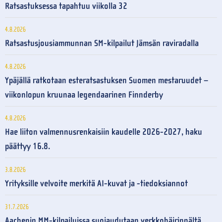
Ratsastuksessa tapahtuu viikolla 32
4.8.2026
Ratsastusjousiammunnan SM-kilpailut Jämsän raviradalla
4.8.2026
Ypäjällä ratkotaan esteratsastuksen Suomen mestaruudet –
viikonlopun kruunaa legendaarinen Finnderby
4.8.2026
Hae liiton valmennusrenkaisiin kaudelle 2026-2027, haku
päättyy 16.8.
3.8.2026
Yrityksille velvoite merkitä AI-kuvat ja -tiedoksiannot
31.7.2026
Aachenin MM-kilpailuissa suojaudutaan verkkohäirinnältä