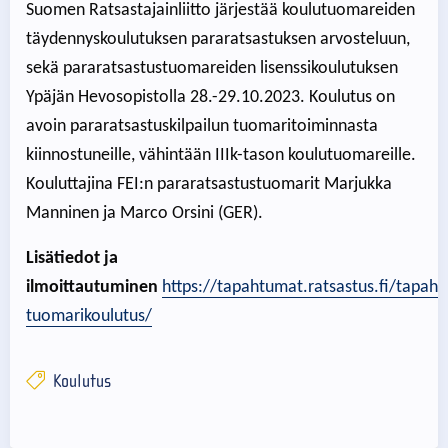
Suomen Ratsastajainliitto järjestää koulutuomareiden
täydennyskoulutuksen pararatsastuksen arvosteluun,
sekä pararatsastustuomareiden lisenssikoulutuksen
Ypäjän Hevosopistolla 28.-29.10.2023. Koulutus on
avoin pararatsastuskilpailun tuomaritoiminnasta
kiinnostuneille, vähintään IIIk-tason koulutuomareille.
Kouluttajina FEI:n pararatsastustuomarit Marjukka
Manninen ja Marco Orsini (GER).
Lisätiedot ja
ilmoittautuminen
https://tapahtumat.ratsastus.fi/tapah
tuomarikoulutus/
Koulutus