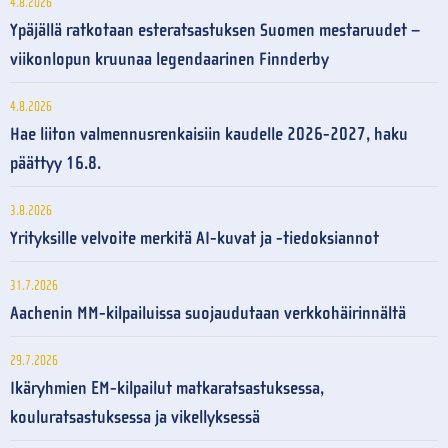
4.8.2026
Ypäjällä ratkotaan esteratsastuksen Suomen mestaruudet –
viikonlopun kruunaa legendaarinen Finnderby
4.8.2026
Hae liiton valmennusrenkaisiin kaudelle 2026-2027, haku
päättyy 16.8.
3.8.2026
Yrityksille velvoite merkitä AI-kuvat ja -tiedoksiannot
31.7.2026
Aachenin MM-kilpailuissa suojaudutaan verkkohäirinnältä
29.7.2026
Ikäryhmien EM-kilpailut matkaratsastuksessa,
kouluratsastuksessa ja vikellyksessä