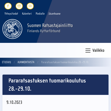
Yhteystiedot
Kalenteri
Medialle
Jäsenhuone
Suomen Ratsastajainliitto
Finlands Ryttarförbund
Valikko
ETUSIVU
AJANKOHTAISTA
Pararatsastuksen tuomarikoulutus 28.-29.10.
Pararatsastuksen tuomarikoulutus
28.-29.10.
9.10.2023