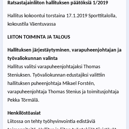
Ratsastajainliiton hallituksen päätöksiä 1/2019
Hallitus kokoontui torstaina 17.1.2019 Sporttitalolla,
kokoustila Väentuvassa
LIITON TOIMINTA JA TALOUS
Hallituksen järjestäytyminen
,
varapuheenjohtajan ja
työvaliokunnan valinta
Hallitus valitsi varapuheenjohtajaksi Thomas
Steniuksen. Työvaliokunnan edustajiksi valittiin
hallituksen puheenjohtaja Mikael Forstén,
varapuheenjohtaja Thomas Stenius ja toimitusjohtaja
Pekka Törmälä.
Henkilöstöasiat
Liitossa on tehty työhyvinvointia edistäviä