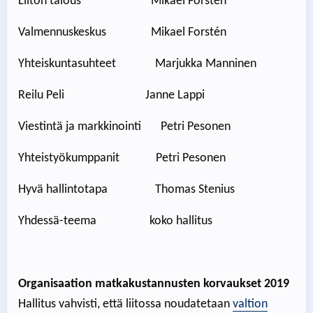
Liiton talous Mikael Forstén
Valmennuskeskus Mikael Forstén
Yhteiskuntasuhteet Marjukka Manninen
Reilu Peli Janne Lappi
Viestintä ja markkinointi Petri Pesonen
Yhteistyökumppanit Petri Pesonen
Hyvä hallintotapa Thomas Stenius
Yhdessä-teema koko hallitus
Organisaation matkakustannusten korvaukset 2019
Hallitus vahvisti, että liitossa noudatetaan
valtion