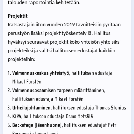
talouden raportointia kehitetään.
Projektit
Ratsastajainliiton vuoden 2019 tavoitteisiin pyritään
perustyön lisäksi projektityöskentelyllä. Hallitus
hyväksyi seuraavat projektit koko yhteisön yhteisiksi
projekteiksi ja valitsi hallituksen edustajat kaikkiin
projekteihin:
Valmennuskeskus yhteistyö
, hallituksen edustaja
Mikael Forstén
Valmennusosaamisen tarpeen määrittäminen
,
hallituksen edustaja Mikael Forstén
Urheilujohtaminen
, hallituksen edustaja Thomas Stenius
KIPA
, hallituksen edustaja Osmo Metsälä
Backstage (Jäsenhuone),
hallituksen edustajat Petri
Pesonen ja Janne Lappi