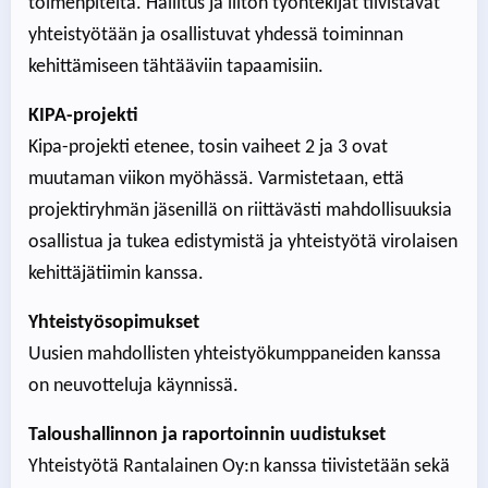
toimenpiteitä. Hallitus ja liiton työntekijät tiivistävät
yhteistyötään ja osallistuvat yhdessä toiminnan
kehittämiseen tähtääviin tapaamisiin.
KIPA-projekti
Kipa-projekti etenee, tosin vaiheet 2 ja 3 ovat
muutaman viikon myöhässä. Varmistetaan, että
projektiryhmän jäsenillä on riittävästi mahdollisuuksia
osallistua ja tukea edistymistä ja yhteistyötä virolaisen
kehittäjätiimin kanssa.
Yhteistyösopimukset
Uusien mahdollisten yhteistyökumppaneiden kanssa
on neuvotteluja käynnissä.
Taloushallinnon ja raportoinnin uudistukset
Yhteistyötä Rantalainen Oy:n kanssa tiivistetään sekä