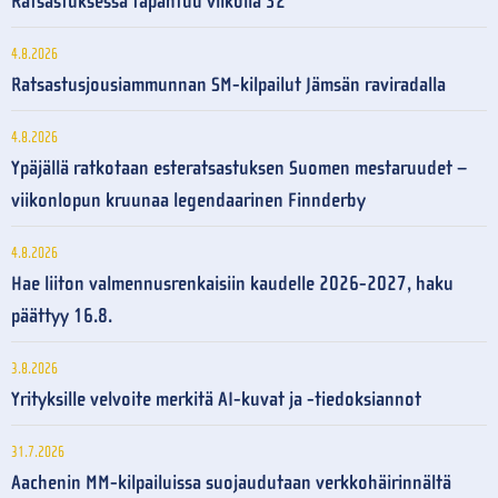
Ratsastuksessa tapahtuu viikolla 32
4.8.2026
Ratsastusjousiammunnan SM-kilpailut Jämsän raviradalla
4.8.2026
Ypäjällä ratkotaan esteratsastuksen Suomen mestaruudet –
viikonlopun kruunaa legendaarinen Finnderby
4.8.2026
Hae liiton valmennusrenkaisiin kaudelle 2026-2027, haku
päättyy 16.8.
3.8.2026
Yrityksille velvoite merkitä AI-kuvat ja -tiedoksiannot
31.7.2026
Aachenin MM-kilpailuissa suojaudutaan verkkohäirinnältä