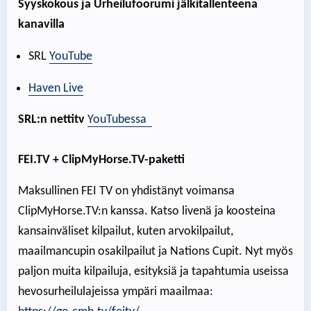
Syyskokous ja Urheilufoorumi jälkitallenteena
kanavilla
SRL
YouTube
Haven Live
SRL:n nettitv
YouTubessa
FEI.TV + ClipMyHorse.TV-paketti
Maksullinen FEI TV on yhdistänyt voimansa
ClipMyHorse.TV:n kanssa. Katso livenä ja koosteina
kansainväliset kilpailut, kuten arvokilpailut,
maailmancupin osakilpailut ja Nations Cupit. Nyt myös
paljon muita kilpailuja, esityksiä ja tapahtumia useissa
hevosurheilulajeissa ympäri maailmaa: