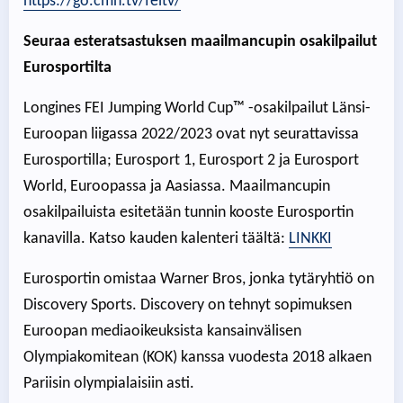
https://go.cmh.tv/feitv/
Seuraa esteratsastuksen maailmancupin osakilpailut
Eurosportilta
Longines FEI Jumping World Cup™ -osakilpailut Länsi-
Euroopan liigassa 2022/2023 ovat nyt seurattavissa
Eurosportilla; Eurosport 1, Eurosport 2 ja Eurosport
World, Euroopassa ja Aasiassa. Maailmancupin
osakilpailuista esitetään tunnin kooste Eurosportin
kanavilla. Katso kauden kalenteri täältä:
LINKKI
Eurosportin omistaa Warner Bros, jonka tytäryhtiö on
Discovery Sports. Discovery on tehnyt sopimuksen
Euroopan mediaoikeuksista kansainvälisen
Olympiakomitean (KOK) kanssa vuodesta 2018 alkaen
Pariisin olympialaisiin asti.