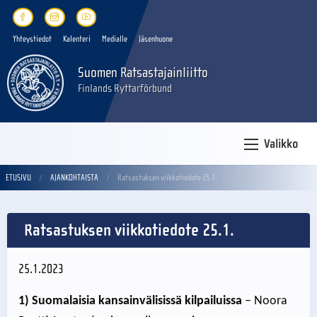
Yhteystiedot
Kalenteri
Medialle
Jäsenhuone
Suomen Ratsastajainliitto
Finlands Ryttarförbund
Valikko
ETUSIVU
AJANKOHTAISTA
Ratsastuksen viikkotiedote 25.1.
Ratsastuksen viikkotiedote 25.1.
25.1.2023
1) Suomalaisia kansainvälisissä kilpailuissa
– Noora