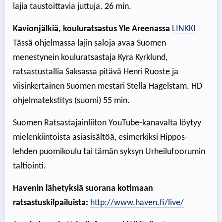
lajia taustoittavia juttuja. 26 min.
Kavionjälkiä, kouluratsastus Yle Areenassa
LINKKI
Tässä ohjelmassa lajin saloja avaa Suomen
menestynein kouluratsastaja Kyra Kyrklund,
ratsastustallia Saksassa pitävä Henri Ruoste ja
viisinkertainen Suomen mestari Stella Hagelstam. HD
ohjelmatekstitys (suomi) 55 min.
Suomen Ratsastajainliiton YouTube-kanavalta löytyy
mielenkiintoista asiasisältöä, esimerkiksi Hippos-
lehden puomikoulu tai tämän syksyn Urheilufoorumin
taltiointi.
Havenin lähetyksiä suorana kotimaan
ratsastuskilpailuista:
http://www.haven.fi/live/