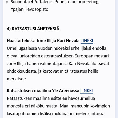
Sunnuntai 4.6. Talent-, Poni- ja Juniorimeeting,
Ypäjän Hevosopisto
4) RATSASTUSLÄHETYKSIÄ
Haastattelussa Jone Illi ja Kari Nevala
LINKKI
Urheilugaalassa vuoden nuoreksi urheilijaksi ehdolla
oleva junioreiden esteratsastuksen Euroopan mestari
Jone Illi ja hänen valmentajansa Kari Nevala iloitsevat
ehdokkuudesta, ja kertovat mitä ratsastus heille
merkitsee.
Ratsastuksen maailma Yle Areenassa
LINKKI
Ratsastuksen maailma esittelee hevosurheilua
monesta eri näkökulmasta. Maailmancupin kovimpien
kisatapahtumien lisäksi mukana on mielenkiintoisia