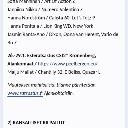
Sofia Manninen / Art Of Action Z
Janniina Nikku / Numero Valentina Z
Hanna Nordström / Calista 60, Let’s Fetz 9
Hanna Penttala / Lion King WD, New York
Jasmin Ranta-Aho / Dixon, Oona van Herent, Vario de
Bo Z
26.-29.1. Esteratsastus CSI2* Kronenberg,
Alankomaat /
https://www.peelbergen.eu/
Maiju Mallat / Chantilly 32, E Beliss, Quazar L
Muutokset mahdollisia, tilanne päivitetään
www.ratsastus.fi
Ajankohtaisiin.
2) KANSALLISET KILPAILUT