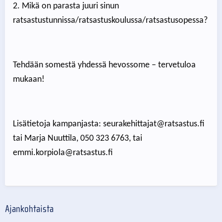
2. Mikä on parasta juuri sinun
ratsastustunnissa/ratsastuskoulussa/ratsastusopessa?
Tehdään somestä yhdessä hevossome – tervetuloa
mukaan!
Lisätietoja kampanjasta: seurakehittajat@ratsastus.fi
tai Marja Nuuttila, 050 323 6763, tai
emmi.korpiola@ratsastus.fi
Ajankohtaista