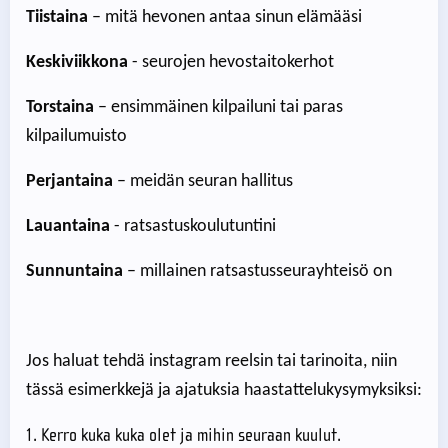
Tiistaina
– mitä hevonen antaa sinun elämääsi
Keskiviikkona
- seurojen hevostaitokerhot
Torstaina
– ensimmäinen kilpailuni tai paras
kilpailumuisto
Perjantaina
– meidän seuran hallitus
Lauantaina
- ratsastuskoulutuntini
Sunnuntaina
– millainen ratsastusseurayhteisö on
Jos haluat tehdä instagram reelsin tai tarinoita, niin
tässä esimerkkejä ja ajatuksia haastattelukysymyksiksi:
Kerro kuka kuka olet ja mihin seuraan kuulut.