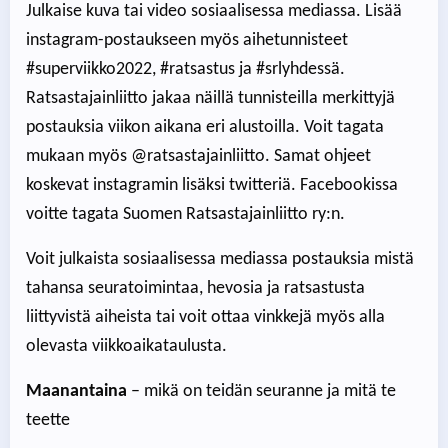
Julkaise kuva tai video sosiaalisessa mediassa. Lisää
instagram-postaukseen myös aihetunnisteet
#superviikko2022, #ratsastus ja #srlyhdessä.
Ratsastajainliitto jakaa näillä tunnisteilla merkittyjä
postauksia viikon aikana eri alustoilla. Voit tagata
mukaan myös @ratsastajainliitto. Samat ohjeet
koskevat instagramin lisäksi twitteriä. Facebookissa
voitte tagata Suomen Ratsastajainliitto ry:n.
Voit julkaista sosiaalisessa mediassa postauksia mistä
tahansa seuratoimintaa, hevosia ja ratsastusta
liittyvistä aiheista tai voit ottaa vinkkejä myös alla
olevasta viikkoaikataulusta.
Maanantaina
– mikä on teidän seuranne ja mitä te
teette