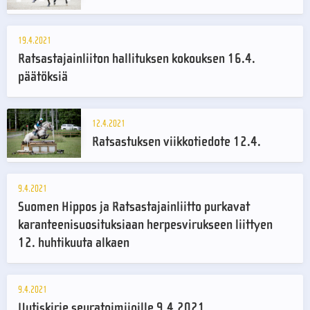
19.4.2021
Ratsastajainliiton hallituksen kokouksen 16.4.
päätöksiä
12.4.2021
Ratsastuksen viikkotiedote 12.4.
9.4.2021
Suomen Hippos ja Ratsastajainliitto purkavat
karanteenisuosituksiaan herpesvirukseen liittyen
12. huhtikuuta alkaen
9.4.2021
Uutiskirje seuratoimijoille 9.4.2021