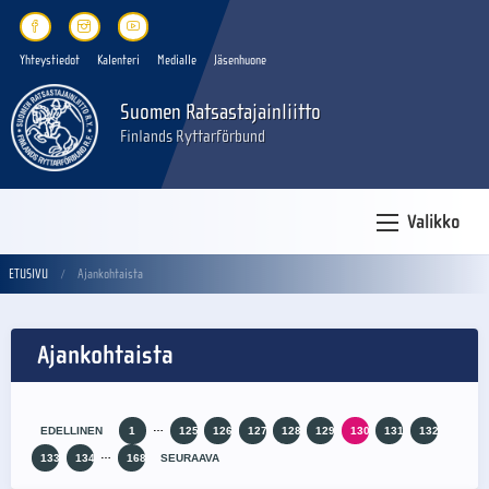
Yhteystiedot
Kalenteri
Medialle
Jäsenhuone
Suomen Ratsastajainliitto
Finlands Ryttarförbund
Valikko
ETUSIVU
Ajankohtaista
Ajankohtaista
…
EDELLINEN
1
125
126
127
128
129
130
131
132
…
133
134
168
SEURAAVA