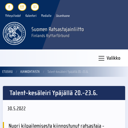
Yhteystiedot
Kalenteri
Medialle
Jäsenhuone
Suomen Ratsastajainliitto
Finlands Ryttarförbund
Valikko
ETUSIVU
AJANKOHTAISTA
Talent-kesäleiri Ypäjällä 20.-23.6.
Talent-kesäleiri Ypäjällä 20.-23.6.
30.5.2022
Nuori kilpailemisesta kiinnostunut ratsastaja -