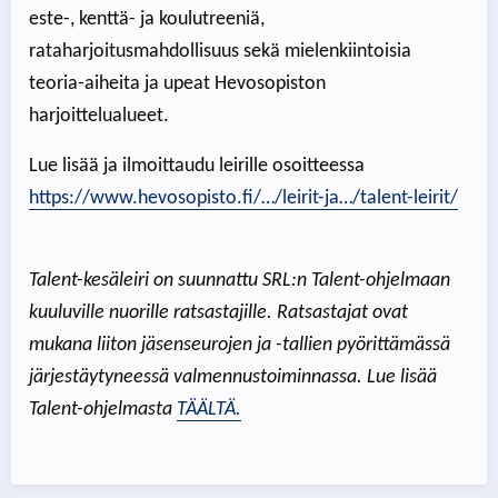
este-, kenttä- ja koulutreeniä,
rataharjoitusmahdollisuus sekä mielenkiintoisia
teoria-aiheita ja upeat Hevosopiston
harjoittelualueet.
Lue lisää ja ilmoittaudu leirille osoitteessa
https://www.hevosopisto.fi/…/leirit-ja…/talent-leirit/
Talent-kesäleiri on suunnattu SRL:n Talent-ohjelmaan
kuuluville nuorille ratsastajille. Ratsastajat ovat
mukana liiton jäsenseurojen ja -tallien pyörittämässä
järjestäytyneessä valmennustoiminnassa. Lue lisää
Talent-ohjelmasta
TÄÄLTÄ.