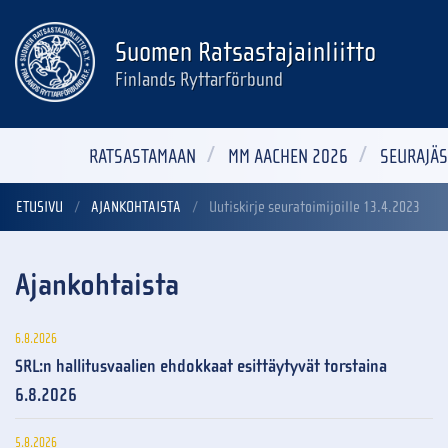
Suomen Ratsastajainliitto
Finlands Ryttarförbund
RATSASTAMAAN
MM AACHEN 2026
SEURAJÄS
ETUSIVU
AJANKOHTAISTA
Uutiskirje seuratoimijoille 13.4.2023
Ajankohtaista
6.8.2026
SRL:n hallitusvaalien ehdokkaat esittäytyvät torstaina
6.8.2026
5.8.2026