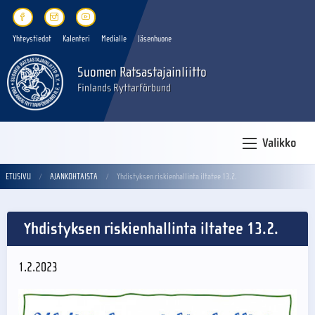
Yhteystiedot
Kalenteri
Medialle
Jäsenhuone
Suomen Ratsastajainliitto
Finlands Ryttarförbund
Valikko
ETUSIVU
AJANKOHTAISTA
Yhdistyksen riskienhallinta iltatee 13.2.
Yhdistyksen riskienhallinta iltatee 13.2.
1.2.2023