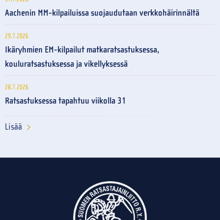
Aachenin MM-kilpailuissa suojaudutaan verkkohäirinnältä
29.7.2026
Ikäryhmien EM-kilpailut matkaratsastuksessa,
kouluratsastuksessa ja vikellyksessä
28.7.2026
Ratsastuksessa tapahtuu viikolla 31
Lisää