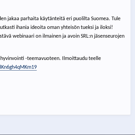
en jakaa parhaita käytänteitä eri puolilta Suomea. Tule
utkasti ihania ideoita oman yhteisön tueksi ja iloksi!
tävä webinaari on ilmainen ja avoin SRL:n jäsenseurojen
 hyvinvointi -teemavuoteen. Ilmoittaudu teelle
AG8Kn6gh4qMKm19