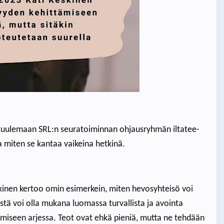
kuulemaan SRL:n seuratoiminnan ohjausryhmän iltatee-
a miten se kantaa vaikeina hetkinä.
inen kertoo omin esimerkein, miten hevosyhteisö voi
stä voi olla mukana luomassa turvallista ja avointa
ttämiseen arjessa. Teot ovat ehkä pieniä, mutta ne tehdään