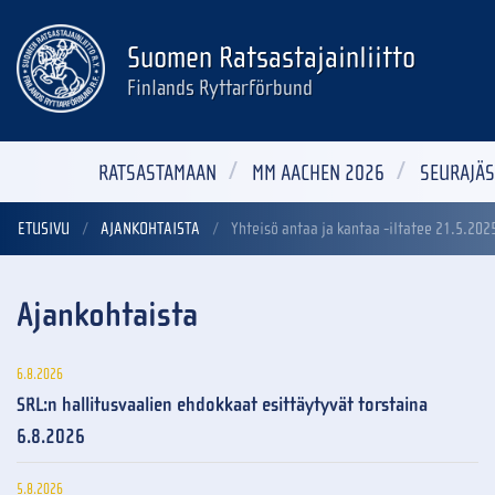
Suomen Ratsastajainliitto
Finlands Ryttarförbund
RATSASTAMAAN
MM AACHEN 2026
SEURAJÄS
ETUSIVU
AJANKOHTAISTA
Yhteisö antaa ja kantaa -iltatee 21.5.202
Ajankohtaista
6.8.2026
SRL:n hallitusvaalien ehdokkaat esittäytyvät torstaina
6.8.2026
5.8.2026