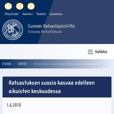
Yhteystiedot
Kalenteri
Medialle
Jäsenhuone
Suomen Ratsastajainliitto
Finlands Ryttarförbund
Valikko
ETUSIVU
UUTISET
Ratsastuksen suosio kasvaa edelleen aikuisten keskuudessa
Ratsastuksen suosio kasvaa edelleen
aikuisten keskuudessa
1.6.2010