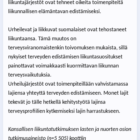
liikuntajärjestöt ovat tehneet oikeita toimenpiteitä
liikunnallisen elämäntavan edistämiseksi.
Urheilevat ja liikkuvat suomalaiset ovat tehostaneet
liikuntaansa. Tämä muutos on
terveysviranomaistenkin toivomuksen mukaista, sillä
nykyiset terveyden edistämisen liikuntasuositukset
painottavat voimakkaasti kuormittavan liikunnan
terveysvaikutuksia.
Urheilujärjestöt ovat toimenpiteillään vahvistamassa
lajiensa yhteyttä terveyden edistämiseen. Monet lajit
tekevät jo tälle hetkellä kehitystyötä lajinsa
terveysprofiilien kytkemiseksi lajin harrastukseen.
Kansallisen liikuntatutkimuksen lasten ja nuorten osion
tutkimusaineisto (n=5 505) koottiin