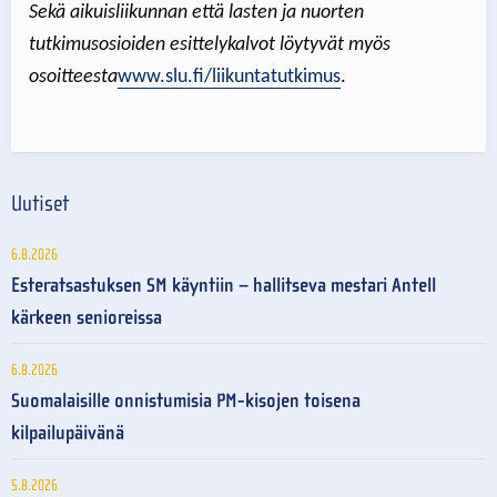
Sekä aikuisliikunnan että lasten ja nuorten
tutkimusosioiden esittelykalvot löytyvät myös
osoitteesta
www.slu.fi/liikuntatutkimus
.
Uutiset
6.8.2026
Esteratsastuksen SM käyntiin – hallitseva mestari Antell
kärkeen senioreissa
6.8.2026
Suomalaisille onnistumisia PM-kisojen toisena
kilpailupäivänä
5.8.2026