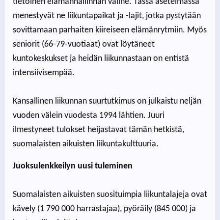
tietoinen elämänhallinnan väline. Tässä asetelmassa
menestyvät ne liikuntapaikat ja -lajit, jotka pystytään
sovittamaan parhaiten kiireiseen elämänrytmiin. Myös
seniorit (66-79-vuotiaat) ovat löytäneet
kuntokeskukset ja heidän liikunnastaan on entistä
intensiivisempää.
Kansallinen liikunnan suurtutkimus on julkaistu neljän
vuoden välein vuodesta 1994 lähtien. Juuri
ilmestyneet tulokset heijastavat tämän hetkistä,
suomalaisten aikuisten liikuntakulttuuria.
Juoksulenkkeilyn uusi tuleminen
Suomalaisten aikuisten suosituimpia liikuntalajeja ovat
kävely (1 790 000 harrastajaa), pyöräily (845 000) ja