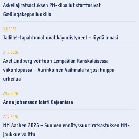
Askellajiratsastuksen PM-kilpailut starttasivat
Gæðingakeppniluokilla
3.8.2026
Tallille!-tapahtumat ovat käynnistyneet – löydä omasi
31.7.2026
Axel Lindberg voittoon Lempäälän Ranskalaisessa
viikonlopussa – Aurinkoinen Vaihmala tarjosi huippu-
urheilua
29.7.2026
Anna Johansson loisti Kajaanissa
27.7.2026
MM Aachen 2026 – Suomen ennätyssuuri ratsastuksen MM-
joukkue valittu