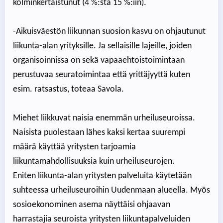
kolminkertaistunut (4 %:sta 15 %:iin).
-Aikuisväestön liikunnan suosion kasvu on ohjautunut
liikunta-alan yrityksille. Ja sellaisille lajeille, joiden
organisoinnissa on sekä vapaaehtoistoimintaan
perustuvaa seuratoimintaa että yrittäjyyttä kuten
esim. ratsastus, toteaa Savola.
Miehet liikkuvat naisia enemmän urheiluseuroissa.
Naisista puolestaan lähes kaksi kertaa suurempi
määrä käyttää yritysten tarjoamia
liikuntamahdollisuuksia kuin urheiluseurojen.
Eniten liikunta-alan yritysten palveluita käytetään
suhteessa urheiluseuroihin Uudenmaan alueella. Myös
sosioekonominen asema näyttäisi ohjaavan
harrastajia seuroista yritysten liikuntapalveluiden