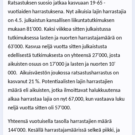
Ratsastuksen suosio jatkaa kasvuaan 19-65 -
vuotiaiden harrastuksena. Nyt aikuisia lajin harrastajia
on 4.5. julkaistun kansallisen liikuntatutkimuksen
mukaan 81'000. Kaksi viikkoa sitten julkaistussa
tutkimuksessa lasten ja nuorten harrastajamäärä on
63'000. Kasvua neljä vuotta sitten julkaistusta
edellisestä tutkimuksesta on yhteensä 27'000, josta
aikuisten osuus on 17'000 ja lasten ja nuorten 10'
000. Aikuisväestön joukossa ratsastusharrastus on
kasvanut 21 %. Potentiaalisten lajin harrastajien
määrä eli aikuisten, jotka ilmoittavat halukkuutensa
alkaa harrastaa lajia on nyt 67,000, kun vastaava luku
neljä vuotta sitten oli 57'000.
Yhteensä vuotuisella tasolla harrastajien määrä
144'000. Kesällä harrastajamäärissä selkeä piikki, ja