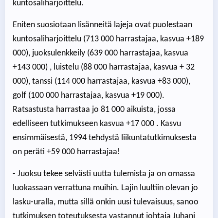
kuntosaliharjoittelu.
Eniten suosiotaan lisänneitä lajeja ovat puolestaan
kuntosaliharjoittelu (713 000 harrastajaa, kasvua +189
000), juoksulenkkeily (639 000 harrastajaa, kasvua
+143 000) , luistelu (88 000 harrastajaa, kasvua + 32
000), tanssi (114 000 harrastajaa, kasvua +83 000),
golf (100 000 harrastajaa, kasvua +19 000).
Ratsastusta harrastaa jo 81 000 aikuista, jossa
edelliseen tutkimukseen kasvua +17 000 . Kasvu
ensimmäisestä, 1994 tehdystä liikuntatutkimuksesta
on peräti +59 000 harrastajaa!
- Juoksu tekee selvästi uutta tulemista ja on omassa
luokassaan verrattuna muihin. Lajin luultiin olevan jo
lasku-uralla, mutta sillä onkin uusi tulevaisuus, sanoo
tutkimuksen toteutuksesta vastannut johtaja Juhani