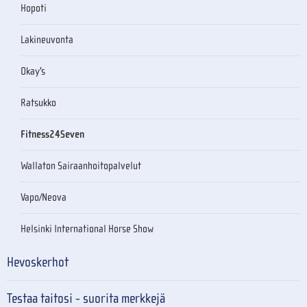
Hopoti
Lakineuvonta
Okay's
Ratsukko
Fitness24Seven
Wallaton Sairaanhoitopalvelut
Vapo/Neova
Helsinki International Horse Show
Hevoskerhot
Testaa taitosi - suorita merkkejä