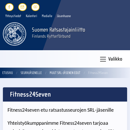
Yhteystiedot
Kalenteri
Medialle
Jäsenhuone
Suomen Ratsastajainliitto
Finlands Ryttarförbund
Valikko
ETUSIVU
SEURAJÄSENELLE
MUUT SRL-JÄSENEN EDUT
Fitness24Seven
Fitness24Seven
Fitness24seven etu ratsastusseurojen SRL-jäsenille
Yhteistyökumppanimme Fitness24seven tarjoaa