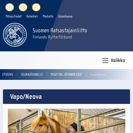
Yhteystiedot
Kalenteri
Medialle
Jäsenhuone
Suomen Ratsastajainliitto
Finlands Ryttarförbund
Valikko
ETUSIVU
SEURAJÄSENELLE
MUUT SRL-JÄSENEN EDUT
Vapo/Neova
Vapo/Neova