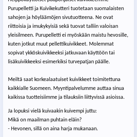
Purupelletti ja Kuivikekutteri tuotetaan suomalaisten
sahojen ja höyläämöjen sivutuotteena. Ne ovat
riittoisia ja imukykyisiä sekä tuovat talliin valoisan
yleisilmeen. Purupelletti ei myöskään maistu hevosille,
kuten jotkut muut pellettikuivikkeet. Molemmat
sopivat ykköskuivikkeeksi jatkuvaan käyttöön tai
lisäkuivikkeeksi esimerkiksi turvepatjan päälle.
Meiltä saat korkealaatuiset kuivikkeet toimitettuna
kaikkialle Suomeen. Myyntipalvelumme auttaa sinua
kaikissa tuotteisiimme ja tilauksiin liittyvissä asioissa.
Ja lopuksi vielä kuivaakin kuivempi juttu:
Mikä on maailman puhtain eläin?
- Hevonen, sillä on aina harja mukanaan.