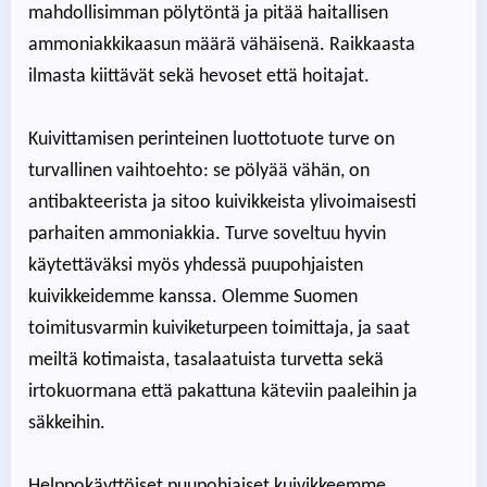
mahdollisimman pölytöntä ja pitää haitallisen
ammoniakkikaasun määrä vähäisenä. Raikkaasta
ilmasta kiittävät sekä hevoset että hoitajat.
Kuivittamisen perinteinen luottotuote turve on
turvallinen vaihtoehto: se pölyää vähän, on
antibakteerista ja sitoo kuivikkeista ylivoimaisesti
parhaiten ammoniakkia. Turve soveltuu hyvin
käytettäväksi myös yhdessä puupohjaisten
kuivikkeidemme kanssa. Olemme Suomen
toimitusvarmin kuiviketurpeen toimittaja, ja saat
meiltä kotimaista, tasalaatuista turvetta sekä
irtokuormana että pakattuna käteviin paaleihin ja
säkkeihin.
Helppokäyttöiset puupohjaiset kuivikkeemme