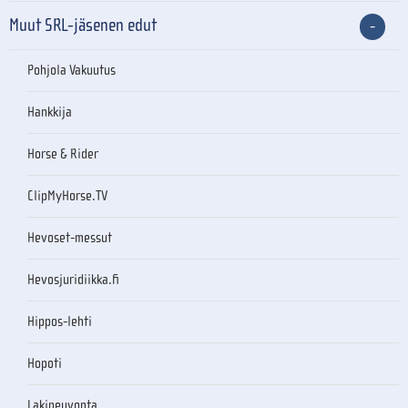
Muut SRL-jäsenen edut
Pohjola Vakuutus
Hankkija
Horse & Rider
ClipMyHorse.TV
Hevoset-messut
Hevosjuridiikka.fi
Hippos-lehti
Hopoti
Lakineuvonta