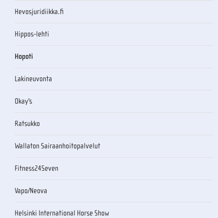
Hevosjuridiikka.fi
Hippos-lehti
Hopoti
Lakineuvonta
Okay's
Ratsukko
Wallaton Sairaanhoitopalvelut
Fitness24Seven
Vapo/Neova
Helsinki International Horse Show