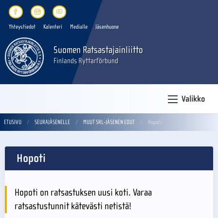
Yhteystiedot
Kalenteri
Medialle
Jäsenhuone
Suomen Ratsastajainliitto
Finlands Ryttarförbund
Valikko
ETUSIVU
SEURAJÄSENELLE
MUUT SRL-JÄSENEN EDUT
Hopoti
Hopoti
Hopoti on ratsastuksen uusi koti. Varaa
ratsastustunnit kätevästi netistä!