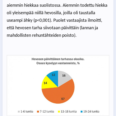
aiemmin hiekkaa suolistossa. Aiemmin todettu hiekka
oli yleisempää niillä hevosilla, joilla oli taustalla
useampi ähky (p<0,001). Puolet vastaajista ilmoitti,
että hevosen tarha siivotaan päivittäin (lannan ja
mahdollisten rehuntähteiden poisto).