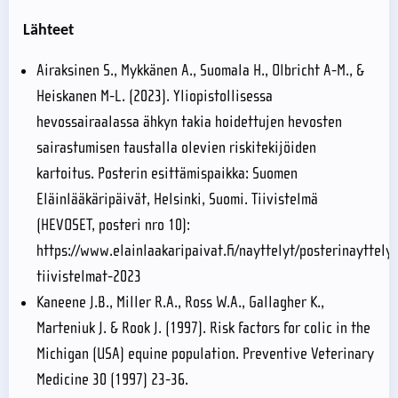
Lähteet
Airaksinen S., Mykkänen A., Suomala H., Olbricht A-M., &
Heiskanen M-L. (2023). Yliopistollisessa
hevossairaalassa ähkyn takia hoidettujen hevosten
sairastumisen taustalla olevien riskitekijöiden
kartoitus. Posterin esittämispaikka: Suomen
Eläinlääkäripäivät, Helsinki, Suomi. Tiivistelmä
(HEVOSET, posteri nro 10):
https://www.elainlaakaripaivat.fi/nayttelyt/posterinayttely
tiivistelmat-2023
Kaneene J.B., Miller R.A., Ross W.A., Gallagher K.,
Marteniuk J. & Rook J. (1997). Risk factors for colic in the
Michigan (USA) equine population. Preventive Veterinary
Medicine 30 (1997) 23-36.