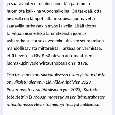
ja saatavuuteen tulisikin kiinnittää paremmin
huomiota kaikkina vuodenaikoina. On tärkeää, että
hevosilla on lämpötilaltaan sopivaa juomavettä
saatavilla tarhassakin myös talvella. Lisää tietoa
tarvitaan esimerkiksi lämmitetyistä juoma-
astiaratkaisuista sekä vedenkulutuksen seuraamisen
mahdollistavista mittareista. Tärkeää on varmistaa,
että hevosella käytössä olevan automaattisen
juomakupin vedenvirtausnopeus on riittävä.
Osa tässä neuvontakirjoituksessa esitetyistä tiedoista
on julkaistu aiemmin Eläinlääkäripäivien 2023
Posterinäyttelyssä (Airaksinen ym. 2023). Kartoitus
toteutettiin Euroopan maaseudun kehittämisrahaston
rahoittamassa Hevostoimijat-yhteistyöhankkeessa.