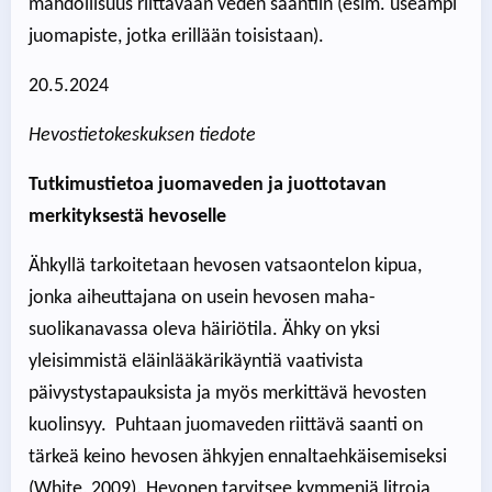
mahdollisuus riittävään veden saantiin (esim. useampi
juomapiste, jotka erillään toisistaan).
20.5.2024
Hevostietokeskuksen tiedote
Tutkimustietoa juomaveden ja juottotavan
merkityksestä hevoselle
Ähkyllä tarkoitetaan hevosen vatsaontelon kipua,
jonka aiheuttajana on usein hevosen maha-
suolikanavassa oleva häiriötila. Ähky on yksi
yleisimmistä eläinlääkärikäyntiä vaativista
päivystystapauksista ja myös merkittävä hevosten
kuolinsyy. Puhtaan juomaveden riittävä saanti on
tärkeä keino hevosen ähkyjen ennaltaehkäisemiseksi
(White, 2009). Hevonen tarvitsee kymmeniä litroja