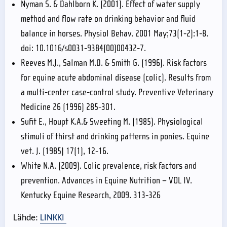
Nyman S. & Dahlborn K. (2001). Effect of water supply
method and flow rate on drinking behavior and fluid
balance in horses. Physiol Behav. 2001 May;73(1-2):1-8.
doi: 10.1016/s0031-9384(00)00432-7.
Reeves M.J., Salman M.D. & Smith G. (1996). Risk factors
for equine acute abdominal disease (colic). Results from
a multi-center case-control study. Preventive Veterinary
Medicine 26 (1996) 285-301.
Sufit E., Houpt K.A.& Sweeting M. (1985). Physiological
stimuli of thirst and drinking patterns in ponies. Equine
vet. J. (1985) 17(1), 12-16.
White N.A. (2009). Colic prevalence, risk factors and
prevention. Advances in Equine Nutrition – VOL IV.
Kentucky Equine Research, 2009. 313-326
Lähde:
LINKKI