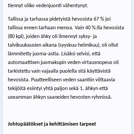
tiennyt oliko vedenjuonti vähentynyt.
Tallissa ja tarhassa pidetyistä hevosista 67 % joi
tallissa ennen tarhaan menoa. Vain 40 %:lla hevosista
(80 kpl), joiden ähky oli ilmennyt syksy- ja
talvikuukausien aikana (syyskuu-helmikuu), oli ollut
lämmitetty juoma-astia. Lisäksi selvisi, että
automaattisen juomakupin veden virtausnopeus oli
tarkistettu vain vajaalla puolella sitä käyttävistä
hevosista. Puutteelliseen veden saantiin viittaavia
tekijöitä esiintyi yhtä paljon sekä 1. ähkyn että
useamman ähkyn saaneiden hevosten ryhmissä.
Johtopäätökset ja kehittämisen tarpeet