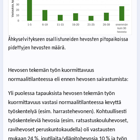
Ähkyselvitykseen osallistuneiden hevosten pitopaikoissa
pidettyjen hevosten määrä.
Hevosen tekemän työn kuormittavuus
normaalitilanteessa eli ennen hevosen sairastumista:
Yli puolessa tapauksista hevosen tekemän työn
kuormittavuus vastasi normaalitilanteessa kevyttä
työskentelyä (esim. harrastehevonen). Kohtuullisesti
työskenteleviä hevosia (esim. ratsastuskouluhevoset,
ravihevoset peruskuntokaudella) oli vastausten
mukaan 24 %, joutilaita/ylläpitohevosia 10 % ja työn