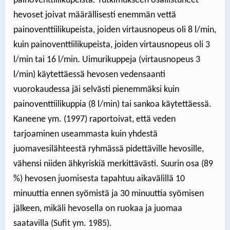
painoventtiilikupeista. Tutkimukseen osallistuneet
hevoset joivat määrällisesti enemmän vettä
painoventtiilikupeista, joiden virtausnopeus oli 8 l/min,
kuin painoventtiilikupeista, joiden virtausnopeus oli 3
l/min tai 16 l/min. Uimurikuppeja (virtausnopeus 3
l/min) käytettäessä hevosen vedensaanti
vuorokaudessa jäi selvästi pienemmäksi kuin
painoventtiilikuppia (8 l/min) tai sankoa käytettäessä.
Kaneene ym. (1997) raportoivat, että veden
tarjoaminen useammasta kuin yhdestä
juomavesilähteestä ryhmässä pidettäville hevosille,
vähensi niiden ähkyriskiä merkittävästi. Suurin osa (89
%) hevosen juomisesta tapahtuu aikavälillä 10
minuuttia ennen syömistä ja 30 minuuttia syömisen
jälkeen, mikäli hevosella on ruokaa ja juomaa
saatavilla (Sufit ym. 1985).