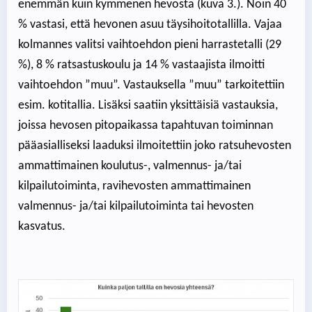
enemmän kuin kymmenen hevosta (kuva 3.). Noin 40
% vastasi, että hevonen asuu täysihoitotallilla. Vajaa
kolmannes valitsi vaihtoehdon pieni harrastetalli (29
%), 8 % ratsastuskoulu ja 14 % vastaajista ilmoitti
vaihtoehdon ”muu”. Vastauksella ”muu” tarkoitettiin
esim. kotitallia. Lisäksi saatiin yksittäisiä vastauksia,
joissa hevosen pitopaikassa tapahtuvan toiminnan
pääasialliseksi laaduksi ilmoitettiin joko ratsuhevosten
ammattimainen koulutus-, valmennus- ja/tai
kilpailutoiminta, ravihevosten ammattimainen
valmennus- ja/tai kilpailutoiminta tai hevosten
kasvatus.