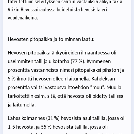
toteutettuun selvitykseen saatiin vastauksia ähkyn takia
Viikin Hevossairaalassa hoidetuista hevosista eri
vuodenaikoina.
Hevosten pitopaikka ja toiminnan laatu:
Hevosen pitopaikka ähkyoireiden ilmaantuessa oli
useimmiten talli ja ulkotarha (77 %). Kymmenen
prosenttia vastanneista nimesi pitopaikaksi pihaton ja
5 % ilmoitti hevosen olleen laitumella. Kahdeksan
prosenttia valitsi vastausvaihtoehdon ”muu”. Muulla
tarkoitettiin esim. sitä, että hevosta oli pidetty tallissa
ja laitumella.
Lähes kolmannes (31 %) hevosista asui tallilla, jossa oli
1-5 hevosta, ja 55 % hevosista tallilla, jossa oli