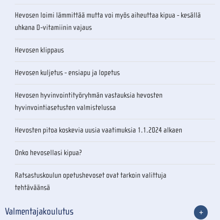
Hevosen loimi lämmittää mutta voi myös aiheuttaa kipua - kesällä
uhkana D-vitamiinin vajaus
Hevosen klippaus
Hevosen kuljetus - ensiapu ja lopetus
Hevosen hyvinvointityöryhmän vastauksia hevosten
hyvinvointiasetusten valmistelussa
Hevosten pitoa koskevia uusia vaatimuksia 1.1.2024 alkaen
Onko hevosellasi kipua?
Ratsastuskoulun opetushevoset ovat tarkoin valittuja
tehtäväänsä
Valmentajakoulutus