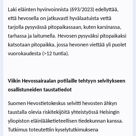
Laki eläinten hyvinvoinnista (693/2023) edellyttää,
että hevosella on jatkuvasti hyvälaatuista vettä
tarjolla pysyvässä pitopaikassaan, kuten karsinassa,
tarhassa ja laitumella. Hevosen pysyväksi pitopaikaksi
katsotaan pitopaikka, jossa hevonen viettää yli puolet
vuorokaudesta (>12 tuntia).
Viikin Hevossairaalan potilaille tehtyyn selvitykseen
osallistuneiden taustatiedot
Suomen Hevostietokeskus selvitti hevosten ähkyn
taustalla olevia riskitekijöitä yhteistyössä Helsingin
yliopiston eläinlääketieteellisen tiedekunnan kanssa.
Tutkimus toteutettiin kyselytutkimuksena