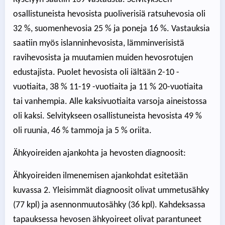
osallistuneista hevosista puoliverisiä ratsuhevosia oli
32 %, suomenhevosia 25 % ja poneja 16 %. Vastauksia
saatiin myös islanninhevosista, lämminverisistä
ravihevosista ja muutamien muiden hevosrotujen
edustajista. Puolet hevosista oli iältään 2-10 -
vuotiaita, 38 % 11-19 -vuotiaita ja 11 % 20-vuotiaita
tai vanhempia. Alle kaksivuotiaita varsoja aineistossa
oli kaksi. Selvitykseen osallistuneista hevosista 49 %
oli ruunia, 46 % tammoja ja 5 % oriita.
Ähkyoireiden ajankohta ja hevosten diagnoosit:
Ähkyoireiden ilmenemisen ajankohdat esitetään
kuvassa 2. Yleisimmät diagnoosit olivat ummetusähky
(77 kpl) ja asennonmuutosähky (36 kpl). Kahdeksassa
tapauksessa hevosen ähkyoireet olivat parantuneet