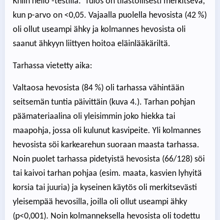
Khiin neliö -testillä. Tulos on tilastollisesti merkitsevä,
kun p-arvo on <0,05. Vajaalla puolella hevosista (42 %)
oli ollut useampi ähky ja kolmannes hevosista oli
saanut ähkyyn liittyen hoitoa eläinlääkäriltä.
Tarhassa vietetty aika:
Valtaosa hevosista (84 %) oli tarhassa vähintään
seitsemän tuntia päivittäin (kuva 4.). Tarhan pohjan
päämateriaalina oli yleisimmin joko hiekka tai
maapohja, jossa oli kulunut kasvipeite. Yli kolmannes
hevosista söi karkearehun suoraan maasta tarhassa.
Noin puolet tarhassa pidetyistä hevosista (66/128) söi
tai kaivoi tarhan pohjaa (esim. maata, kasvien lyhyitä
korsia tai juuria) ja kyseinen käytös oli merkitsevästi
yleisempää hevosilla, joilla oli ollut useampi ähky
(p<0,001). Noin kolmanneksella hevosista oli todettu