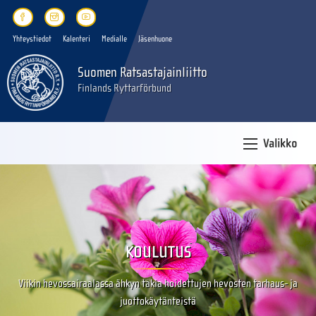
Yhteystiedot
Kalenteri
Medialle
Jäsenhuone
Suomen Ratsastajainliitto
Finlands Ryttarförbund
Valikko
KOULUTUS
Viikin hevossairaalassa ähkyn takia hoidettujen hevosten tarhaus- ja
juottokäytänteistä