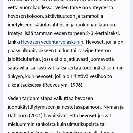
vettä vuorokaudessa. Veden tarve on yhteydessä
hevosen kokoon, aktiivisuuteen ja tammoilla
imetykseen, sääolosuhteisiin ja ruokinnan laatuun.
Imetys lisää tamman veden tarpeen 2-3 -kertaiseksi.
Linkki
Hevosen vedentarvelaskuriin
. Hevoset, joilla on
pääsy ulkoaitaukseen (laidun tai kasvipeitteetön
jaloittelutarha), jossa ei ole jatkuvasti juomavettä
saatavilla, sairastuvat kaksi kertaa todennäköisemmin
ähkyyn, kuin hevoset, joilla on riittävä vesihuolto
ulkoaitauksessa (Reeves ym. 1996).
Veden tarjoamistapa vaikuttaa hevosen
juontikäyttäytymiseen ja nestetasapainoon. Nyman ja
Dahlborn (2001) havaitsivat, että hevoset juovat
mieluummin sankoista kuin uimurikupeista tai