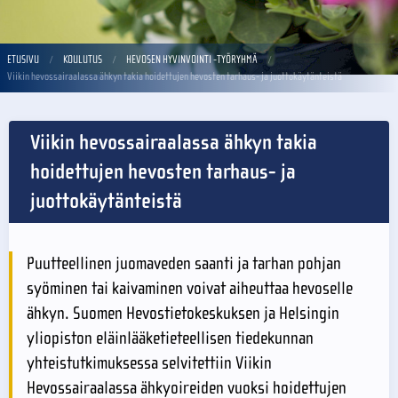
ETUSIVU
KOULUTUS
HEVOSEN HYVINVOINTI -TYÖRYHMÄ
Viikin hevossairaalassa ähkyn takia hoidettujen hevosten tarhaus- ja juottokäytänteistä
Viikin hevossairaalassa ähkyn takia
hoidettujen hevosten tarhaus- ja
juottokäytänteistä
Puutteellinen juomaveden saanti ja tarhan pohjan
syöminen tai kaivaminen voivat aiheuttaa hevoselle
ähkyn. Suomen Hevostietokeskuksen ja Helsingin
yliopiston eläinlääketieteellisen tiedekunnan
yhteistutkimuksessa selvitettiin Viikin
Hevossairaalassa ähkyoireiden vuoksi hoidettujen