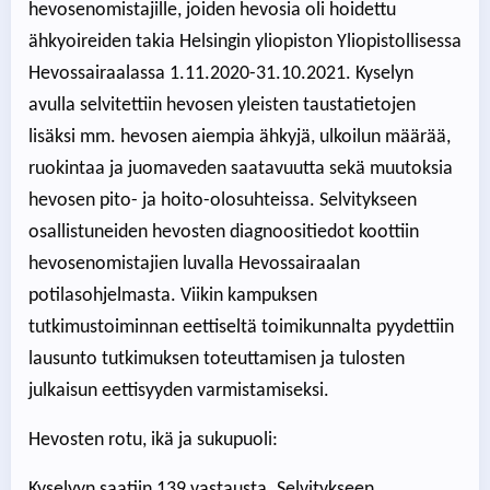
hevosenomistajille, joiden hevosia oli hoidettu
ähkyoireiden takia Helsingin yliopiston Yliopistollisessa
Hevossairaalassa 1.11.2020-31.10.2021. Kyselyn
avulla selvitettiin hevosen yleisten taustatietojen
lisäksi mm. hevosen aiempia ähkyjä, ulkoilun määrää,
ruokintaa ja juomaveden saatavuutta sekä muutoksia
hevosen pito- ja hoito-olosuhteissa. Selvitykseen
osallistuneiden hevosten diagnoositiedot koottiin
hevosenomistajien luvalla Hevossairaalan
potilasohjelmasta. Viikin kampuksen
tutkimustoiminnan eettiseltä toimikunnalta pyydettiin
lausunto tutkimuksen toteuttamisen ja tulosten
julkaisun eettisyyden varmistamiseksi.
Hevosten rotu, ikä ja sukupuoli:
Kyselyyn saatiin 139 vastausta. Selvitykseen