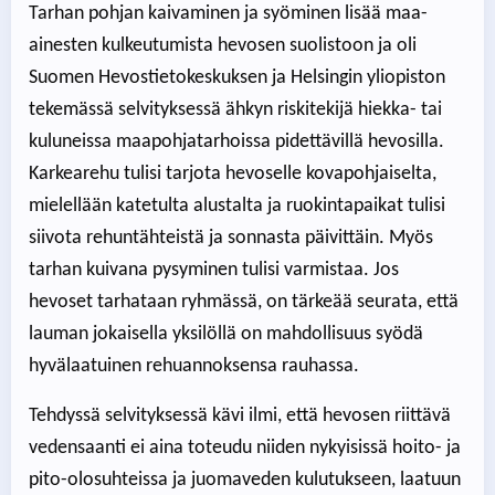
Tarhan pohjan kaivaminen ja syöminen lisää maa-
ainesten kulkeutumista hevosen suolistoon ja oli
Suomen Hevostietokeskuksen ja Helsingin yliopiston
tekemässä selvityksessä ähkyn riskitekijä hiekka- tai
kuluneissa maapohjatarhoissa pidettävillä hevosilla.
Karkearehu tulisi tarjota hevoselle kovapohjaiselta,
mielellään katetulta alustalta ja ruokintapaikat tulisi
siivota rehuntähteistä ja sonnasta päivittäin. Myös
tarhan kuivana pysyminen tulisi varmistaa. Jos
hevoset tarhataan ryhmässä, on tärkeää seurata, että
lauman jokaisella yksilöllä on mahdollisuus syödä
hyvälaatuinen rehuannoksensa rauhassa.
Tehdyssä selvityksessä kävi ilmi, että hevosen riittävä
vedensaanti ei aina toteudu niiden nykyisissä hoito- ja
pito-olosuhteissa ja juomaveden kulutukseen, laatuun