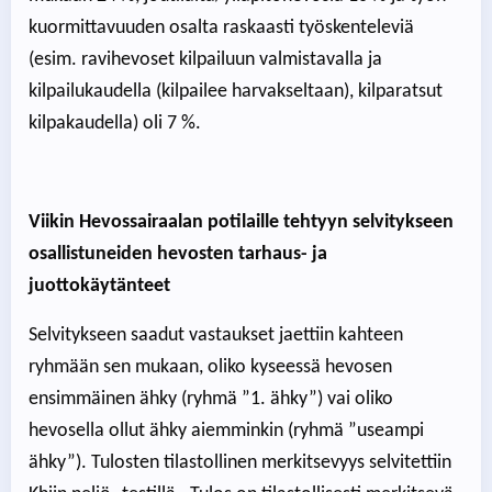
kuormittavuuden osalta raskaasti työskenteleviä
(esim. ravihevoset kilpailuun valmistavalla ja
kilpailukaudella (kilpailee harvakseltaan), kilparatsut
kilpakaudella) oli 7 %.
Viikin Hevossairaalan potilaille tehtyyn selvitykseen
osallistuneiden hevosten tarhaus- ja
juottokäytänteet
Selvitykseen saadut vastaukset jaettiin kahteen
ryhmään sen mukaan, oliko kyseessä hevosen
ensimmäinen ähky (ryhmä ”1. ähky”) vai oliko
hevosella ollut ähky aiemminkin (ryhmä ”useampi
ähky”). Tulosten tilastollinen merkitsevyys selvitettiin