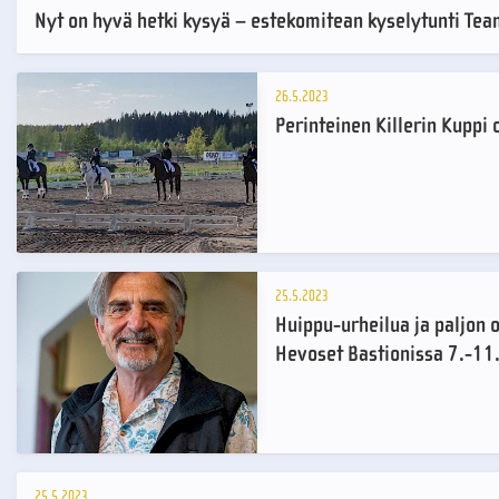
Nyt on hyvä hetki kysyä – estekomitean kyselytunti Tea
26.5.2023
Perinteinen Killerin Kuppi 
25.5.2023
Huippu-urheilua ja paljon
Hevoset Bastionissa 7.-11
25.5.2023