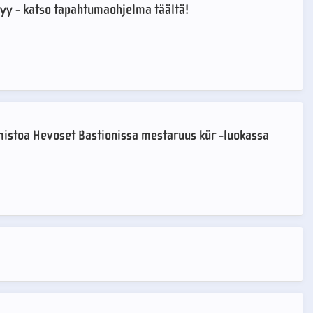
tyy - katso tapahtumaohjelma täältä!
stoa Hevoset Bastionissa mestaruus kür -luokassa