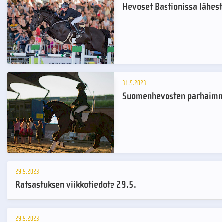
Hevoset Bastionissa lähes
31.5.2023
Suomenhevosten parhaimmi
29.5.2023
Ratsastuksen viikkotiedote 29.5.
29.5.2023