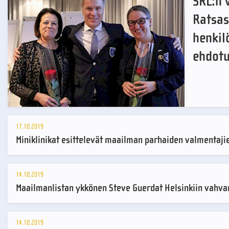
SRL:n 
Ratsas
henkil
ehdotu
17.10.2019
Miniklinikat esittelevät maailman parhaiden valmentaji
14.10.2019
Maailmanlistan ykkönen Steve Guerdat Helsinkiin vahv
14.10.2019