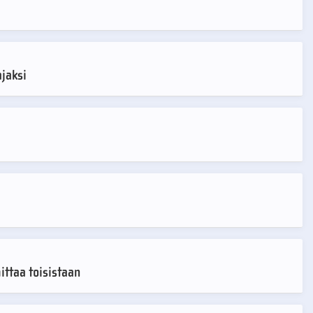
ajaksi
ttaa toisistaan