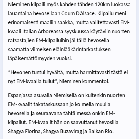
Nieminen kilpaili myös kahden tähden 120km luokassa
lauantaina hevosellaan Coum D’Alsace. Kilpailu meni
erinomaisesti maaliin saakka, mutta valitettavasti EM-
kvaali Italian Arboreassa syyskuussa käytäviin nuorten
ratsastajien EM-kilpailuihin jäi tällä hevosella
saamatta viimeisen eläinlääkärintarkastuksen
läpäisemättömyyden vuoksi.
”Hevonen tuntui hyvältä, mutta harmittavasti tästä ei
nyt EM-kvaalia tullut”, Nieminen kommentoi.
Espanjassa asuvalla Niemisellä on kuitenkin nuorten
EM-kvaalit takataskussaan jo kolmella muulla
hevosella ja seuraavana tähtäimessä onkin EM-
kilpailut. EM-kvaalit hän on saavuttanut hevosilla
Shagya Florina, Shagya Buzavirag ja Balkan Rio.