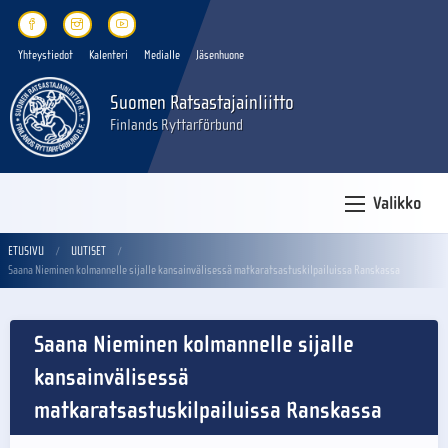
Yhteystiedot
Kalenteri
Medialle
Jäsenhuone
Suomen Ratsastajainliitto
Finlands Ryttarförbund
Valikko
ETUSIVU
UUTISET
Saana Nieminen kolmannelle sijalle kansainvälisessä matkaratsastuskilpailuissa Ranskassa
Saana Nieminen kolmannelle sijalle
kansainvälisessä
matkaratsastuskilpailuissa Ranskassa