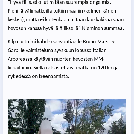
”Hyvä fiilis, ei ollut mitään suurempia ongelmia.
Pienillä välimatkoilla tultiin maaliin (kolmen kärjen
kesken), mutta ei kuitenkaan mitään laukkakisaa vaan
hevosen kanssa hyvällä fiiliksellä” Nieminen summaa.
Kilpailu toimi kahdeksanvuotiaalle Bruno Mars De
Garbille valmisteluna syyskuun lopussa Italian
Arboreassa käytäviin nuorten hevosten MM-
kilpailuihin. Siellä ratsastettava matka on 120 km ja
nyt edessä on treenaamista.