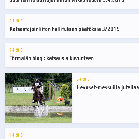
8.4.2019
Ratsastajainliiton hallituksen päätöksiä 3/2019
7.4.2019
Törmälän blogi: katsaus alkuvuoteen
2.4.2019
Hevoset-messuilla jutella
1.4.2019