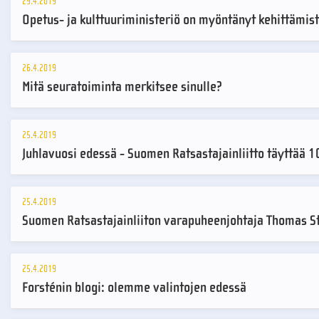
29.4.2019
Opetus- ja kulttuuriministeriö on myöntänyt kehittämist
26.4.2019
Mitä seuratoiminta merkitsee sinulle?
25.4.2019
Juhlavuosi edessä - Suomen Ratsastajainliitto täyttää 
25.4.2019
Suomen Ratsastajainliiton varapuheenjohtaja Thomas S
25.4.2019
Forsténin blogi: olemme valintojen edessä