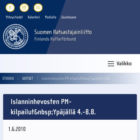
Yhteystiedot
Kalenteri
Medialle
Jäsenhuone
Suomen Ratsastajainliitto
Finlands Ryttarförbund
Valikko
ETUSIVU
UUTISET
Islanninhevosten PM-kilpailut&nbsp;Ypäjällä 4.-8.8.
Islanninhevosten PM-
kilpailut&nbsp;Ypäjällä 4.-8.8.
1.6.2010