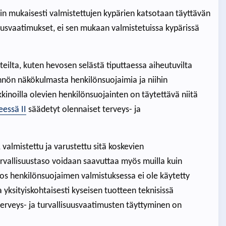
in mukaisesti valmistettujen kypärien katsotaan täyttävän
uusvaatimukset, ei sen mukaan valmistetuissa kypärissä
eilta, kuten hevosen selästä tiputtaessa aiheutuvilta
nön näkökulmasta henkilönsuojaimia ja niihin
inoilla olevien henkilönsuojainten on täytettävä niitä
eessä II
säädetyt olennaiset terveys- ja
 valmistettu ja varustettu sitä koskevien
rvallisuustaso voidaan saavuttaa myös muilla kuin
Jos henkilönsuojaimen valmistuksessa ei ole käytetty
yksityiskohtaisesti kyseisen tuotteen teknisissä
 terveys- ja turvallisuusvaatimusten täyttyminen on