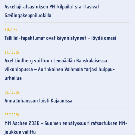
Askellajiratsastuksen PM-kilpailut starttasivat
Gæðingakeppniluokilla
3.8.2026
Tallille!-tapahtumat ovat käynnistyneet – löydä omasi
31.7.2026
Axel Lindberg voittoon Lempäälän Ranskalaisessa
viikonlopussa – Aurinkoinen Vaihmala tarjosi huippu-
urheilua
29.7.2026
Anna Johansson loisti Kajaanissa
27.7.2026
MM Aachen 2026 – Suomen ennätyssuuri ratsastuksen MM-
joukkue valittu