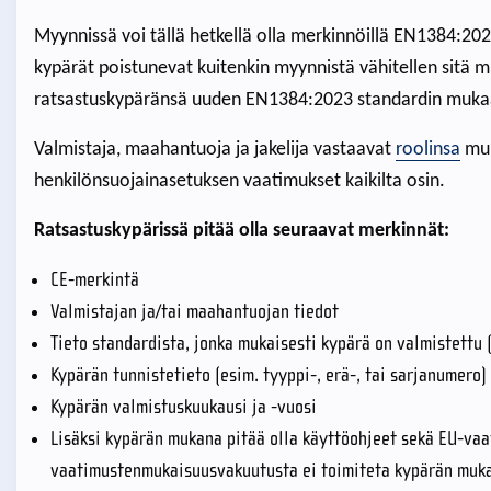
Myynnissä voi tällä hetkellä olla merkinnöillä EN1384:202
kypärät poistunevat kuitenkin myynnistä vähitellen sitä m
ratsastuskypäränsä uuden EN1384:2023 standardin muka
Valmistaja, maahantuoja ja jakelija vastaavat
roolinsa
muk
henkilönsuojainasetuksen vaatimukset kaikilta osin.
Ratsastuskypärissä pitää olla seuraavat merkinnät:
CE-merkintä
Valmistajan ja/tai maahantuojan tiedot
Tieto standardista, jonka mukaisesti kypärä on valmistettu
Kypärän tunnistetieto (esim. tyyppi-, erä-, tai sarjanumero)
Kypärän valmistuskuukausi ja -vuosi
Lisäksi kypärän mukana pitää olla käyttöohjeet sekä EU-vaa
vaatimustenmukaisuusvakuutusta ei toimiteta kypärän mukana