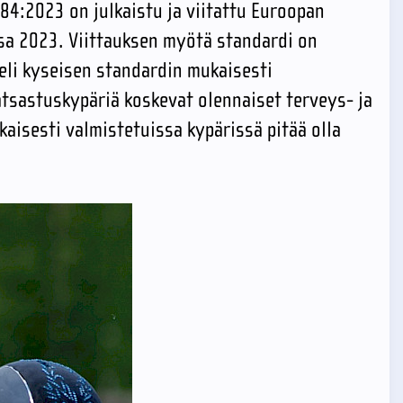
84:2023 on julkaistu ja viitattu Euroopan
ssa 2023. Viittauksen myötä standardi on
li kyseisen standardin mukaisesti
atsastuskypäriä koskevat olennaiset terveys- ja
aisesti valmistetuissa kypärissä pitää olla