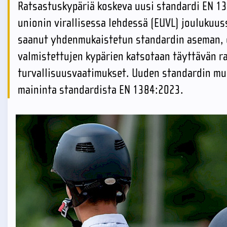
Ratsastuskypäriä koskeva uusi standardi EN 13
unionin virallisessa lehdessä (EUVL) joulukuu
saanut yhdenmukaistetun standardin aseman, e
valmistettujen kypärien katsotaan täyttävän r
turvallisuusvaatimukset. Uuden standardin muk
maininta standardista EN 1384:2023.