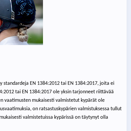
 standardeja EN 1384:2012 tai EN 1384:2017, joita ei
84:2012 tai EN 1384:2017 ole yksin tarjonneet riittävää
en vaatimusten mukaisesti valmistetut kypärät ole
uusvaatimuksia, on ratsastuskypärien valmistuksessa tullut
mukaisesti valmistetuissa kypärissä on täytynyt olla