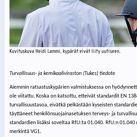
Kuvituskuva Heidi Lammi, kypärät eivät liity uutiseen.
Turvallisuus- ja kemikaaliviraston (Tukes) tiedote
Aiemmin ratsastuskypärien valmistuksessa on hyödynnetty
ole viitattu. Koska on katsottu, etteivät standardit EN 13
turvallisuustasoa, eivätkä pelkästään kyseisten standardi
täyttäneet henkilönsuojainasetuksen terveys- ja turvallis
standardien lisäksi soveltaa RfU:ta 01.040. RfU:n 01.040 
merkintä VG1.