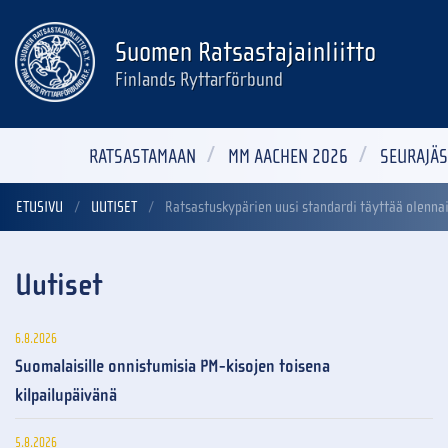
Suomen Ratsastajainliitto
Finlands Ryttarförbund
RATSASTAMAAN
MM AACHEN 2026
SEURAJÄS
ETUSIVU
UUTISET
Ratsastuskypärien uusi standardi täyttää olennai
Uutiset
6.8.2026
Suomalaisille onnistumisia PM-kisojen toisena
kilpailupäivänä
5.8.2026