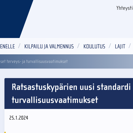
Yhteyst
ENELLE
KILPAILU JA VALMENNUS
KOULUTUS
LAJIT
set terveys- ja turvallisuusvaatimukset
Ratsastuskypärien uusi standardi 
turvallisuusvaatimukset
25.1.2024