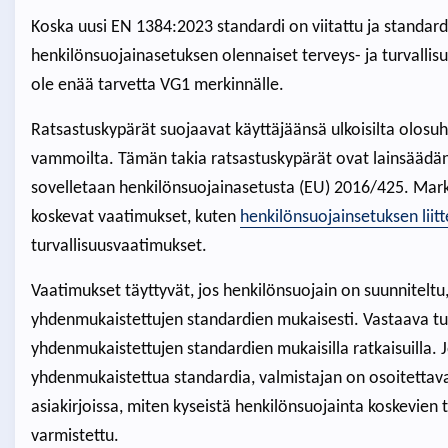
Koska uusi EN 1384:2023 standardi on viitattu ja standard
henkilönsuojainasetuksen olennaiset terveys- ja turvallis
ole enää tarvetta VG1 merkinnälle.
Ratsastuskypärät suojaavat käyttäjäänsä ulkoisilta olosuht
vammoilta. Tämän takia ratsastuskypärät ovat lainsäädän
sovelletaan henkilönsuojainasetusta (EU) 2016/425. Markk
koskevat vaatimukset, kuten
henkilönsuojainsetuksen liitt
turvallisuusvaatimukset.
Vaatimukset täyttyvät, jos henkilönsuojain on suunniteltu,
yhdenmukaistettujen standardien mukaisesti. Vastaava tu
yhdenmukaistettujen standardien mukaisilla ratkaisuilla. 
yhdenmukaistettua standardia, valmistajan on osoitettava 
asiakirjoissa, miten kyseistä henkilönsuojainta koskevien
varmistettu.