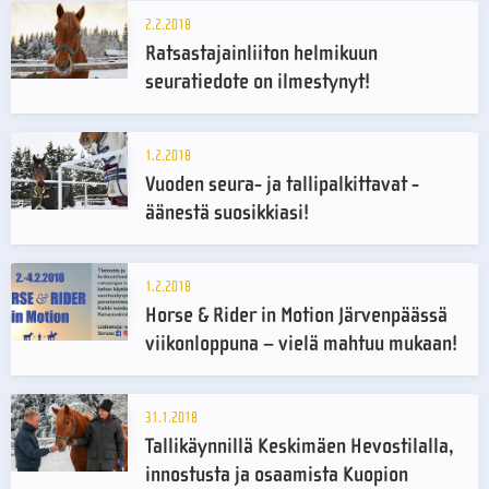
2.2.2018
Ratsastajainliiton helmikuun
seuratiedote on ilmestynyt!
1.2.2018
Vuoden seura- ja tallipalkittavat -
äänestä suosikkiasi!
1.2.2018
Horse & Rider in Motion Järvenpäässä
viikonloppuna – vielä mahtuu mukaan!
31.1.2018
Tallikäynnillä Keskimäen Hevostilalla,
innostusta ja osaamista Kuopion