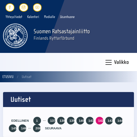
Yhteystiedot
Kalenteri
Medialle
Jäsenhuone
Suomen Ratsastajainliitto
Finlands Ryttarförbund
Valikko
ETUSIVU
Uutiset
Uutiset
…
EDELLINEN
1
137
138
139
140
141
142
143
144
…
145
146
208
SEURAAVA