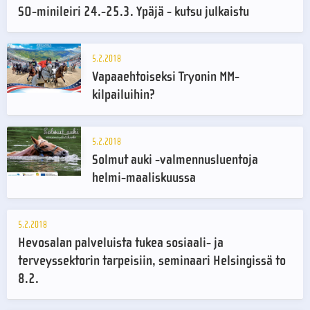
SO-minileiri 24.-25.3. Ypäjä - kutsu julkaistu
5.2.2018
Vapaaehtoiseksi Tryonin MM-
kilpailuihin?
5.2.2018
Solmut auki -valmennusluentoja
helmi-maaliskuussa
5.2.2018
Hevosalan palveluista tukea sosiaali- ja
terveyssektorin tarpeisiin, seminaari Helsingissä to
8.2.