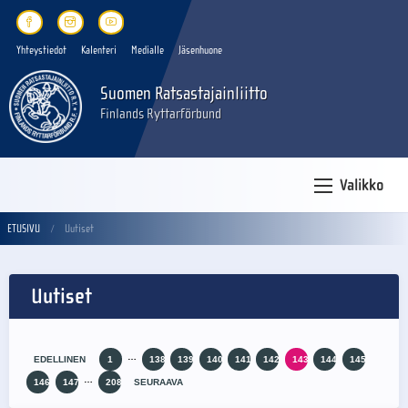
Yhteystiedot
Kalenteri
Medialle
Jäsenhuone
Suomen Ratsastajainliitto
Finlands Ryttarförbund
Valikko
ETUSIVU
Uutiset
Uutiset
…
EDELLINEN
1
138
139
140
141
142
143
144
145
…
146
147
208
SEURAAVA