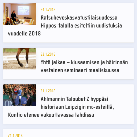
24.1.2018
Ratsuhevoskasvatustilaisuudessa
Hippos-talolla esiteltiin uudistuksia
vuodelle 2018
23.1.2018
Yhtä jalkaa – kiusaamisen ja häirinnän
vastainen seminaari maaliskuussa
21.1.2018
Ahlmannin Taloubet Z hyppäsi
historiaan Leipzigin mc-esteillä,
Kontio etenee vakuuttavassa tahdissa
21.1.2018