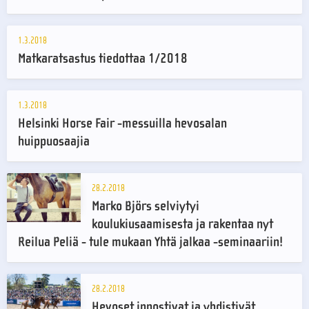
1.3.2018
Matkaratsastus tiedottaa 1/2018
1.3.2018
Helsinki Horse Fair -messuilla hevosalan
huippuosaajia
28.2.2018
Marko Björs selviytyi
koulukiusaamisesta ja rakentaa nyt
Reilua Peliä - tule mukaan Yhtä jalkaa -seminaariin!
28.2.2018
Hevoset innostivat ja yhdistivät