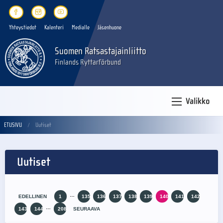
Yhteystiedot
Kalenteri
Medialle
Jäsenhuone
Suomen Ratsastajainliitto
Finlands Ryttarförbund
Valikko
ETUSIVU
Uutiset
Uutiset
…
EDELLINEN
1
135
136
137
138
139
140
141
142
…
143
144
208
SEURAAVA