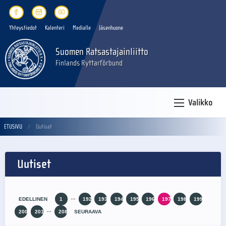
Yhteystiedot
Kalenteri
Medialle
Jäsenhuone
Suomen Ratsastajainliitto
Finlands Ryttarförbund
Valikko
ETUSIVU
Uutiset
Uutiset
…
EDELLINEN
1
192
193
194
195
196
197
198
199
…
200
201
208
SEURAAVA