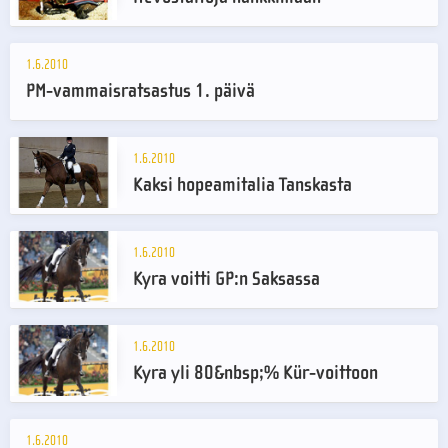
1.6.2010
PM-vammaisratsastus 1. päivä
1.6.2010
Kaksi hopeamitalia Tanskasta
1.6.2010
Kyra voitti GP:n Saksassa
1.6.2010
Kyra yli 80&nbsp;% Kür-voittoon
1.6.2010