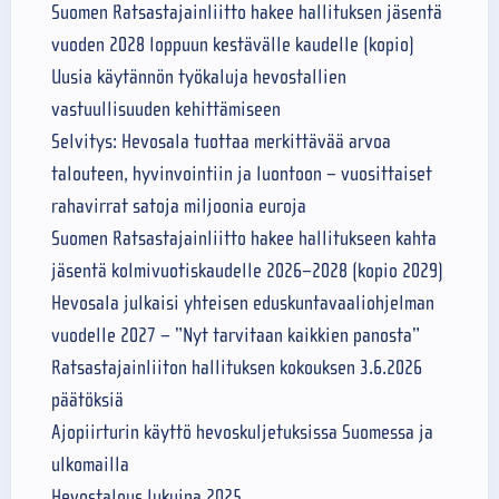
Suomen Ratsastajainliitto hakee hallituksen jäsentä
vuoden 2028 loppuun kestävälle kaudelle (kopio)
Uusia käytännön työkaluja hevostallien
vastuullisuuden kehittämiseen
Selvitys: Hevosala tuottaa merkittävää arvoa
talouteen, hyvinvointiin ja luontoon – vuosittaiset
rahavirrat satoja miljoonia euroja
Suomen Ratsastajainliitto hakee hallitukseen kahta
jäsentä kolmivuotiskaudelle 2026–2028 (kopio 2029)
Hevosala julkaisi yhteisen eduskuntavaaliohjelman
vuodelle 2027 – ”Nyt tarvitaan kaikkien panosta”
Ratsastajainliiton hallituksen kokouksen 3.6.2026
päätöksiä
Ajopiirturin käyttö hevoskuljetuksissa Suomessa ja
ulkomailla
Hevostalous lukuina 2025