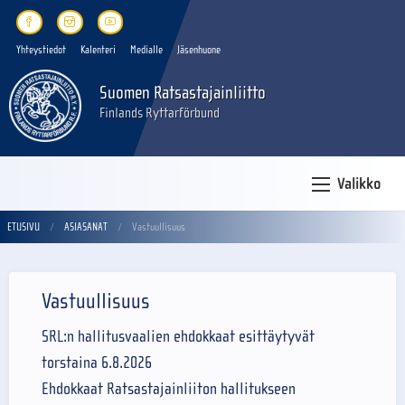
Yhteystiedot
Kalenteri
Medialle
Jäsenhuone
Suomen Ratsastajainliitto
Finlands Ryttarförbund
Valikko
ETUSIVU
ASIASANAT
Vastuullisuus
Vastuullisuus
SRL:n hallitusvaalien ehdokkaat esittäytyvät
torstaina 6.8.2026
Ehdokkaat Ratsastajainliiton hallitukseen