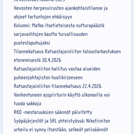
Hevosten herpesvirusten ajankohtaistilanne ja
ohjeet tartuntojen ehkäisyyn
Kolumni: Matka itsetietoisesta nutturapäästä
sarjavaihtojen kautta turvallisuuden
puolestapuhujaksi
Tilannekatsaus Ratsastajainliiton taloustarkastuksen
etenemisestä 30.4.2026
Ratsastajainliiton hallitus vastaa alueiden
puheenjohtajiston huolikirjeeseen
Ratsastajainliiton tilannekatsaus 22.4.2026
Vanhentuneen ajopiirturin käyttö ulkomailla voi
tuoda sakkoja
RKO -mestaruuksien säännöt päivitetty
Syöpäjärjestöt ja SRL yhteistyössä: Nikotiiniton
urheilu ei synny itsestään, selkeät pelisäännöt