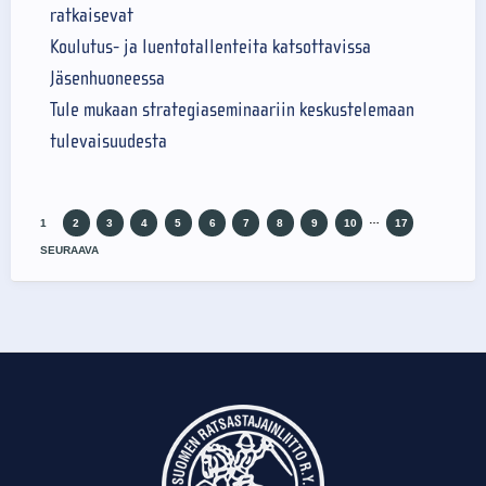
ratkaisevat
Koulutus- ja luentotallenteita katsottavissa
Jäsenhuoneessa
Tule mukaan strategiaseminaariin keskustelemaan
tulevaisuudesta
…
1
2
3
4
5
6
7
8
9
10
17
SEURAAVA