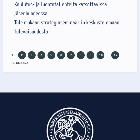
Koulutus- ja luentotallenteita katsottavissa
Jäsenhuoneessa
Tule mukaan strategiaseminaariin keskustelemaan
tulevaisuudesta
…
1
2
3
4
5
6
7
8
9
10
17
SEURAAVA