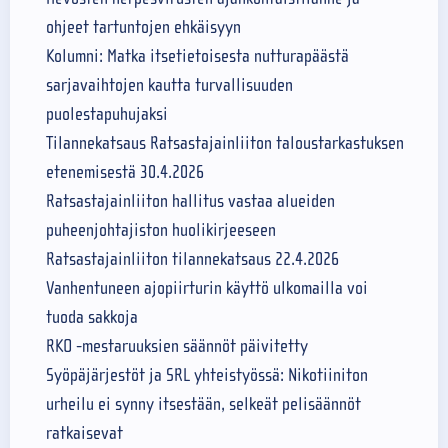
ohjeet tartuntojen ehkäisyyn
Kolumni: Matka itsetietoisesta nutturapäästä
sarjavaihtojen kautta turvallisuuden
puolestapuhujaksi
Tilannekatsaus Ratsastajainliiton taloustarkastuksen
etenemisestä 30.4.2026
Ratsastajainliiton hallitus vastaa alueiden
puheenjohtajiston huolikirjeeseen
Ratsastajainliiton tilannekatsaus 22.4.2026
Vanhentuneen ajopiirturin käyttö ulkomailla voi
tuoda sakkoja
RKO -mestaruuksien säännöt päivitetty
Syöpäjärjestöt ja SRL yhteistyössä: Nikotiiniton
urheilu ei synny itsestään, selkeät pelisäännöt
ratkaisevat