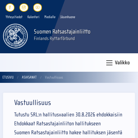
Yhteystiedot
Kalenteri
Medialle
Jäsenhuone
Suomen Ratsastajainliitto
Finlands Ryttarförbund
Valikko
ETUSIVU
ASIASANAT
Vastuullisuus
Vastuullisuus
Tutustu SRL:n hallitusvaalien 30.8.2026 ehdokkaisiin
Ehdokkaat Ratsastajainliiton hallitukseen
Suomen Ratsastajainliitto hakee hallituksen jäsentä