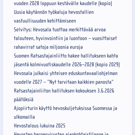
vuoden 2028 loppuun kestävälle kaudelle (kopio)
Uusia käytännön työkaluja hevostallien
vastuullisuuden kehittämiseen
Selvitys: Hevosala tuottaa merkittävää arvoa
talouteen, hyvinvointiin ja luontoon – vuosittaiset
rahavirrat satoja miljoonia euroja
Suomen Ratsastajainliitto hakee hallitukseen kahta
jäsentä kolmivuotiskaudelle 2026–2028 (kopio 2029)
Hevosala julkaisi yhteisen eduskuntavaaliohjelman
vuodelle 2027 – ”Nyt tarvitaan kaikkien panosta”
Ratsastajainliiton hallituksen kokouksen 3.6.2026
päätöksiä
Ajopiirturin käyttö hevoskuljetuksissa Suomessa ja
ulkomailla
Hevostalous lukuina 2025
Hevosten herpesvirusten ajankohtaistilanne ja