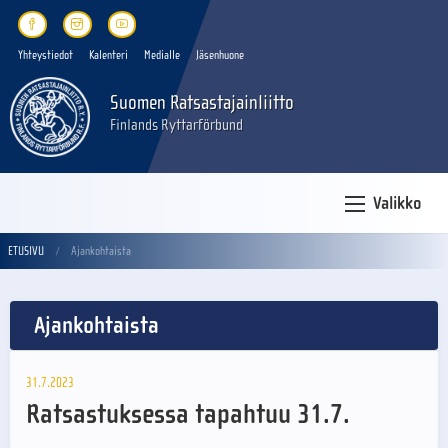
Yhteystiedot
Kalenteri
Medialle
Jäsenhuone
Suomen Ratsastajainliitto
Finlands Ryttarförbund
Valikko
ETUSIVU
Ajankohtaista
Ajankohtaista
31.7.2023
Ratsastuksessa tapahtuu 31.7.