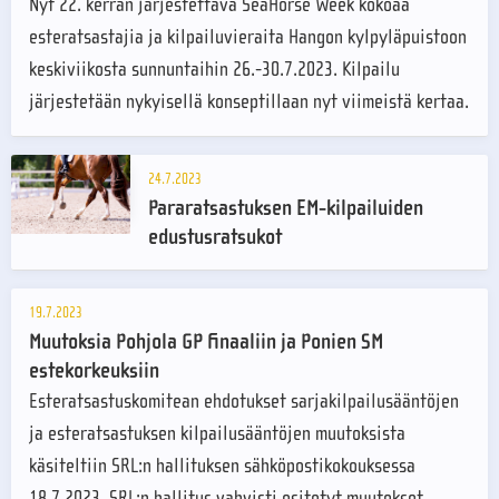
Nyt 22. kerran järjestettävä SeaHorse Week kokoaa
esteratsastajia ja kilpailuvieraita Hangon kylpyläpuistoon
keskiviikosta sunnuntaihin 26.-30.7.2023. Kilpailu
järjestetään nykyisellä konseptillaan nyt viimeistä kertaa.
24.7.2023
Pararatsastuksen EM-kilpailuiden
edustusratsukot
19.7.2023
Muutoksia Pohjola GP finaaliin ja Ponien SM
estekorkeuksiin
Esteratsastuskomitean ehdotukset sarjakilpailusääntöjen
ja esteratsastuksen kilpailusääntöjen muutoksista
käsiteltiin SRL:n hallituksen sähköpostikokouksessa
18.7.2023. SRL:n hallitus vahvisti esitetyt muutokset.