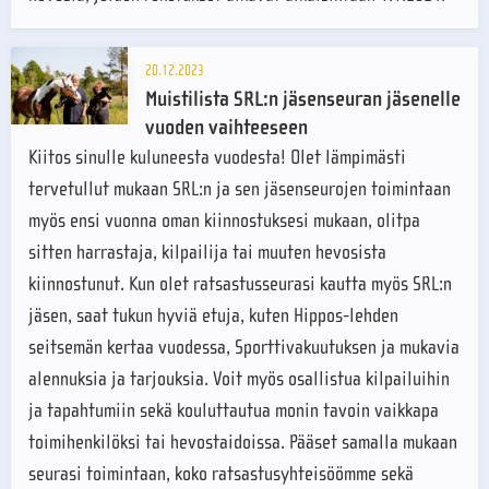
20.12.2023
Muistilista SRL:n jäsenseuran jäsenelle
vuoden vaihteeseen
Kiitos sinulle kuluneesta vuodesta! Olet lämpimästi
tervetullut mukaan SRL:n ja sen jäsenseurojen toimintaan
myös ensi vuonna oman kiinnostuksesi mukaan, olitpa
sitten harrastaja, kilpailija tai muuten hevosista
kiinnostunut. Kun olet ratsastusseurasi kautta myös SRL:n
jäsen, saat tukun hyviä etuja, kuten Hippos-lehden
seitsemän kertaa vuodessa, Sporttivakuutuksen ja mukavia
alennuksia ja tarjouksia. Voit myös osallistua kilpailuihin
ja tapahtumiin sekä kouluttautua monin tavoin vaikkapa
toimihenkilöksi tai hevostaidoissa. Pääset samalla mukaan
seurasi toimintaan, koko ratsastusyhteisöömme sekä