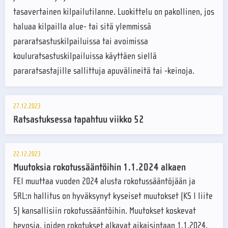
tasavertainen kilpailutilanne. Luokittelu on pakollinen, jos
haluaa kilpailla alue- tai sitä ylemmissä
pararatsastuskilpailuissa tai avoimissa
kouluratsastuskilpailuissa käyttäen siellä
pararatsastajille sallittuja apuvälineitä tai -keinoja.
27.12.2023
Ratsastuksessa tapahtuu viikko 52
22.12.2023
Muutoksia rokotussääntöihin 1.1.2024 alkaen
FEI muuttaa vuoden 2024 alusta rokotussääntöjään ja
SRL:n hallitus on hyväksynyt kyseiset muutokset (KS I liite
5) kansallisiin rokotussääntöihin. Muutokset koskevat
hevosia, joiden rokotukset alkavat aikaisintaan 1.1.2024.