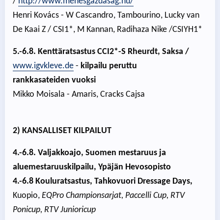
/
http://www.menesgazdasag.hu/
Henri Kovács - W Cascandro, Tambourino, Lucky van
De Kaai Z / CSI1*, M Kannan, Radihaza Nike /CSIYH1*
5.-6.8. Kenttäratsastus CCI2*-S Rheurdt, Saksa /
www.igvkleve.de
-
kilpailu peruttu
rankkasateiden vuoksi
Mikko Moisala - Amaris, Cracks Cajsa
2) KANSALLISET KILPAILUT
4.-6.8. Valjakkoajo, Suomen mestaruus ja
aluemestaruuskilpailu, Ypäjän Hevosopisto
4.-6.8 Kouluratsastus, Tahko
vuori Dressage Days,
Kuopio,
EQPro Championsarjat, Paccelli Cup, RTV
Ponicup, RTV Junioricup