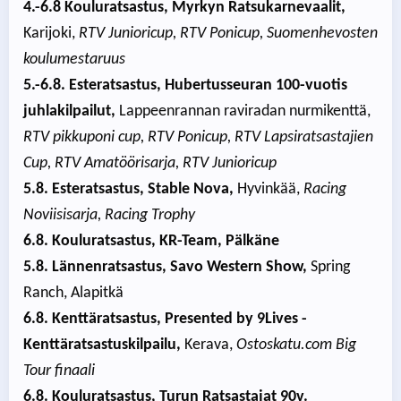
4.-6.8 Kouluratsastus, Myrkyn Ratsukarnevaalit,
Karijoki,
RTV Junioricup, RTV Ponicup, Suomenhevosten
koulumestaruus
5.-6.8. Esteratsastus, Hubertusseuran 100-vuotis
juhlakilpailut,
Lappeenrannan raviradan nurmikenttä,
RTV pikkuponi cup, RTV Ponicup, RTV Lapsiratsastajien
Cup, RTV Amatöörisarja, RTV Junioricup
5.8. Esteratsastus, Stable Nova,
Hyvinkää,
Racing
Noviisisarja, Racing Trophy
6.8. Kouluratsastus, KR-Team, Pälkäne
5.8. Lännenratsastus, Savo Western Show,
Spring
Ranch, Alapitkä
6.8. Kenttäratsastus, Presented by 9Lives -
Kenttäratsastuskilpailu,
Kerava,
Ostoskatu.com Big
Tour finaali
6.8. Kouluratsastus, Turun Ratsastajat 90v.