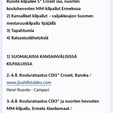
Ruoste kilpailee 5* Crozet´ssa, nuorten
kouluhevosten MM-kilpailut Ermelossa
2) Kansalliset kilpailut - valjakkoajon Suomen
mestaruuskilpailu Ypäjällä
3) Tapahtumia
4) Ratsastuslähetyksiä
1) SUOMALAISIA KANSAINVÄLISISSÄ
KILPAILUISSA
2.-6.8. Kouluratsastus CDI5* Crozet, Ranska
/
www.jivahillstables.com
Henri Ruoste - Campari
3.-6.8. Kouluratsastus CDI3* ja nuorten hevosten
MM-kilpailu, Ermelo Alankomaat
/