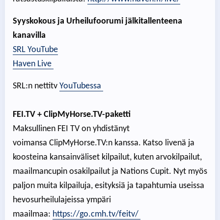
Syyskokous ja Urheilufoorumi jälkitallenteena
kanavilla
SRL YouTube
Haven Live
SRL:n nettitv
YouTubessa
FEI.TV + ClipMyHorse.TV-paketti
Maksullinen FEI TV on yhdistänyt
voimansa ClipMyHorse.TV:n kanssa. Katso livenä ja
koosteina kansainväliset kilpailut, kuten arvokilpailut,
maailmancupin osakilpailut ja Nations Cupit. Nyt myös
paljon muita kilpailuja, esityksiä ja tapahtumia useissa
hevosurheilulajeissa ympäri
maailmaa:
https://go.cmh.tv/feitv/