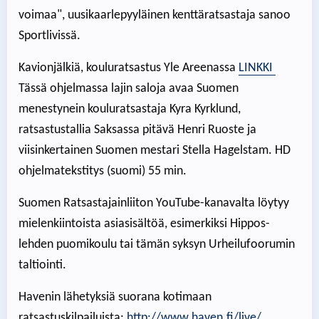
voimaa", uusikaarlepyyläinen kenttäratsastaja sanoo
Sportlivissä.
Kavionjälkiä, kouluratsastus Yle Areenassa
LINKKI
Tässä ohjelmassa lajin saloja avaa Suomen
menestynein kouluratsastaja Kyra Kyrklund,
ratsastustallia Saksassa pitävä Henri Ruoste ja
viisinkertainen Suomen mestari Stella Hagelstam. HD
ohjelmatekstitys (suomi) 55 min.
Suomen Ratsastajainliiton YouTube-kanavalta löytyy
mielenkiintoista asiasisältöä, esimerkiksi Hippos-
lehden puomikoulu tai tämän syksyn Urheilufoorumin
taltiointi.
Havenin lähetyksiä suorana kotimaan
ratsastuskilpailuista:
http://www.haven.fi/live/