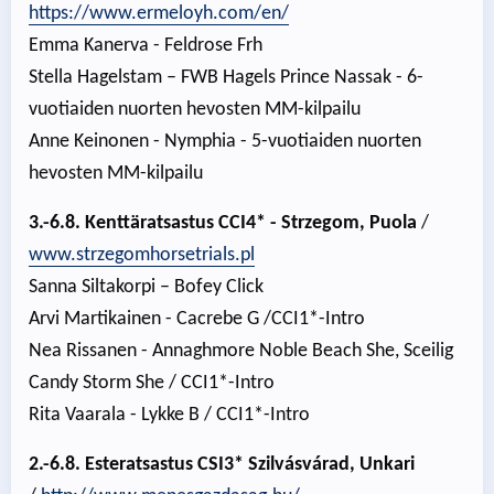
https://www.ermeloyh.com/en/
Emma Kanerva - Feldrose Frh
Stella Hagelstam – FWB Hagels Prince Nassak - 6-
vuotiaiden nuorten hevosten MM-kilpailu
Anne Keinonen - Nymphia - 5-vuotiaiden nuorten
hevosten MM-kilpailu
3.-6.8. Kenttäratsastus CCI4* - Strzegom, Puola
/
www.strzegomhorsetrials.pl
Sanna Siltakorpi – Bofey Click
Arvi Martikainen - Cacrebe G /CCI1*-Intro
Nea Rissanen - Annaghmore Noble Beach She, Sceilig
Candy Storm She / CCI1*-Intro
Rita Vaarala - Lykke B / CCI1*-Intro
2.-6.8. Esteratsastus CSI3* Szilvásvárad, Unkari