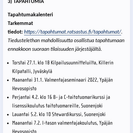
3) TAPAHTUMIA
Tapahtumakalenteri
Tarkemmat
tiedot:
https://tapahtumat.ratsastus.fi/tapahtumat/
.
Tiedustelethan mahdollisuutta osallistua tapahtumaan
ennakkoon suoraan tilaisuuden järjestäjältä.
Torstai 27.1. klo 18 Kilpailusuunnitteluilta, Killerin
Kilpatalli, Jyväskylä
Maanantai 31.1. Valmentajaseminaari 2022, Ypäjän
Hevosopisto
Perjantai 4.2. klo 16 B- ja C-taitotuomarikurssi ja
lisenssikoulutus taitotuomareille, Suonenjoki
Lauantai 5.2. klo 10 Stewardikurssi, Suonenjoki
Maanantai 7.2. I-tason valmentajakoulutus, Ypäjän
Hevosopisto