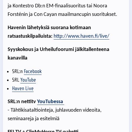
ja Kontestro Db:n EM-finaalisuoritus tai Noora
Forsténin ja Con Cayan maailmancupin suoritukset.
Havenin lähetyksiä suorana kotimaan
ratsastuskilpailuista:
http://www.haven.fi/live/
Syyskokous ja Urheilufoorumi jälkitallenteena
kanavilla
SRL:n
Facebook
SRL
YouTube
Haven Live
SRL:n
nettitv
YouTubessa
- Tähtikisataltiointeja, juhlavuoden videoita,
seminaareja ja esitelmiä