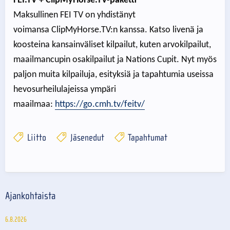
FEI.TV + ClipMyHorse.TV-paketti
Maksullinen FEI TV on yhdistänyt
voimansa ClipMyHorse.TV:n kanssa. Katso livenä ja
koosteina kansainväliset kilpailut, kuten arvokilpailut,
maailmancupin osakilpailut ja Nations Cupit. Nyt myös
paljon muita kilpailuja, esityksiä ja tapahtumia useissa
hevosurheilulajeissa ympäri
maailmaa:
https://go.cmh.tv/feitv/
Liitto
Jäsenedut
Tapahtumat
Ajankohtaista
6.8.2026