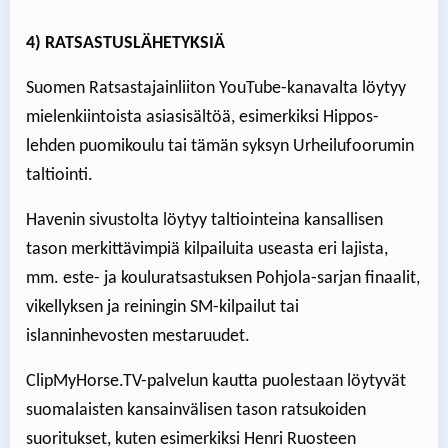
4) RATSASTUSLÄHETYKSIÄ
Suomen Ratsastajainliiton YouTube-kanavalta löytyy
mielenkiintoista asiasisältöä, esimerkiksi Hippos-
lehden puomikoulu tai tämän syksyn Urheilufoorumin
taltiointi.
Havenin sivustolta löytyy taltiointeina kansallisen
tason merkittävimpiä kilpailuita useasta eri lajista,
mm. este- ja kouluratsastuksen Pohjola-sarjan finaalit,
vikellyksen ja reiningin SM-kilpailut tai
islanninhevosten mestaruudet.
ClipMyHorse.TV-palvelun kautta puolestaan löytyvät
suomalaisten kansainvälisen tason ratsukoiden
suoritukset, kuten esimerkiksi Henri Ruosteen