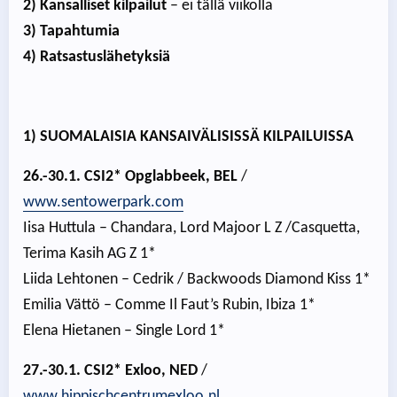
2) Kansalliset kilpailut
– ei tällä viikolla
3) Tapahtumia
4) Ratsastuslähetyksiä
1) SUOMALAISIA KANSAIVÄLISISSÄ KILPAILUISSA
26.-30.1. CSI2* Opglabbeek, BEL
/
www.sentowerpark.com
Iisa Huttula – Chandara, Lord Majoor L Z /Casquetta,
Terima Kasih AG Z 1*
Liida Lehtonen – Cedrik / Backwoods Diamond Kiss 1*
Emilia Vättö – Comme Il Faut’s Rubin, Ibiza 1*
Elena Hietanen – Single Lord 1*
27.-30.1. CSI2* Exloo, NED
/
www.hippischcentrumexloo.nl