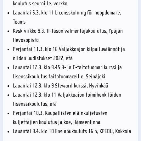
koulutus seuroille, verkko
Lauantai 5.3. klo 11 Licensskolning för hoppdomare,
Teams
Keskiviikko 9.3. II-tason valmentajakoulutus, Ypäjän
Hevosopisto
Perjantai 11.3. klo 18 Valjakkoajon kilpailusäännöt ja
niiden uudistukset 2022, etä
Lauantai 12.3. klo 9.45 B- ja C-taitotuomarikurssi ja
lisenssikoulutus taitotuomareille, Seinäjoki
Lauantai 12.3. klo 9 Stewardikurssi, Hyvinkää
Lauantai 12.3. klo 11 Valjakkoajon toimihenkilöiden
lisenssikoulutus, etä
Perjantai 18.3. Kaupallisten eläinkuljetusten
kuljettajien koulutus ja koe, Hämeenlinna
Lauantai 9.4. klo 10 Ensiapukouluts 16 h, KPEDU, Kokkola