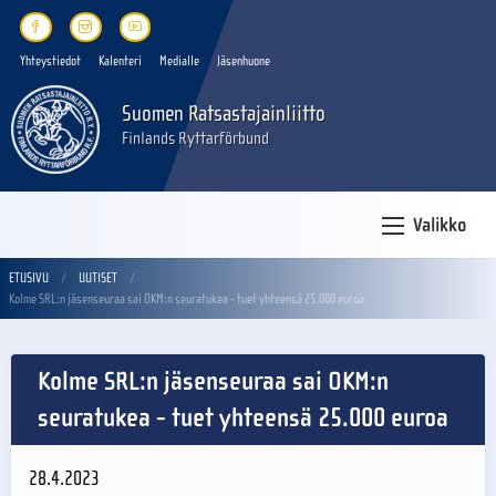
Yhteystiedot
Kalenteri
Medialle
Jäsenhuone
Suomen Ratsastajainliitto
Finlands Ryttarförbund
Valikko
ETUSIVU
UUTISET
Kolme SRL:n jäsenseuraa sai OKM:n seuratukea - tuet yhteensä 25.000 euroa
Kolme SRL:n jäsenseuraa sai OKM:n
seuratukea - tuet yhteensä 25.000 euroa
28.4.2023