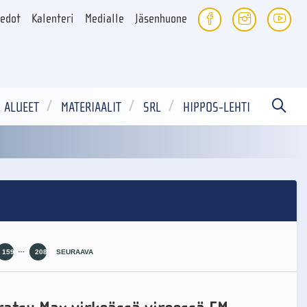
iedot
Kalenteri
Medialle
Jäsenhuone
ALUEET
MATERIAALIT
SRL
HIPPOS-LEHTI
…
159
208
SEURAAVA