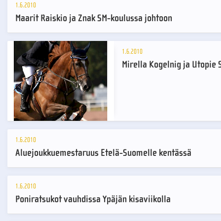
1.6.2010
Maarit Raiskio ja Znak SM-koulussa johtoon
1.6.2010
Mirella Kogelnig ja Utopie 
1.6.2010
Aluejoukkuemestaruus Etelä-Suomelle kentässä
1.6.2010
Poniratsukot vauhdissa Ypäjän kisaviikolla