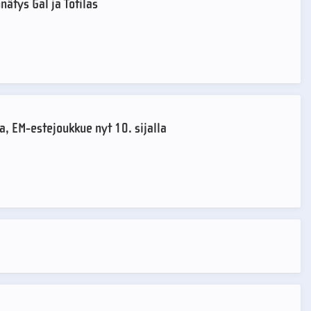
nätys Gal ja Totilas
a, EM-estejoukkue nyt 10. sijalla