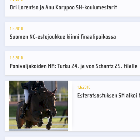
Ori Lorentso ja Anu Korppoo SH-koulumestarit
1.6.2010
Suomen NC-estejoukkue kiinni finaalipaikassa
1.6.2010
Ponivaljakoiden MM: Turku 24. ja von Schantz 25. tilalle
1.6.2010
Esteratsastuksen SM alkoi