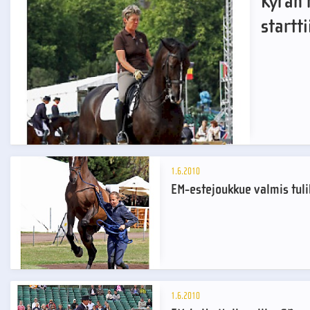
Kyran 
startti
1.6.2010
EM-estejoukkue valmis tul
1.6.2010