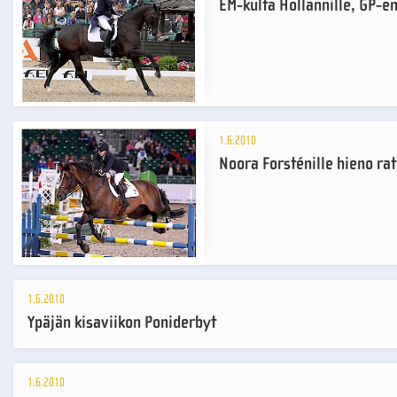
EM-kulta Hollannille, GP-en
1.6.2010
Noora Forsténille hieno rat
1.6.2010
Ypäjän kisaviikon Poniderbyt
1.6.2010