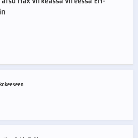
ratsu Max virkeässä vireessä EM-
in
ikokeeseen