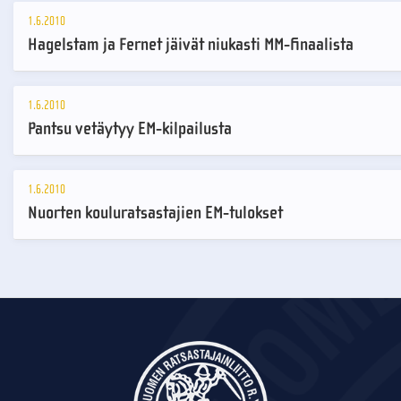
1.6.2010
Hagelstam ja Fernet jäivät niukasti MM-finaalista
1.6.2010
Pantsu vetäytyy EM-kilpailusta
1.6.2010
Nuorten kouluratsastajien EM-tulokset