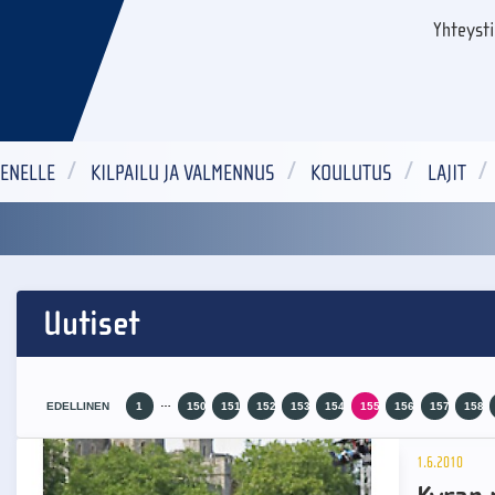
Yhteyst
ENELLE
KILPAILU JA VALMENNUS
KOULUTUS
LAJIT
Uutiset
…
EDELLINEN
1
150
151
152
153
154
155
156
157
158
1.6.2010