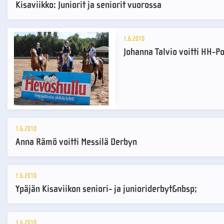
Kisaviikko: Juniorit ja seniorit vuorossa
1.6.2010
Johanna Talvio voitti HH-P
1.6.2010
Anna Rämö voitti Messilä Derbyn
1.6.2010
Ypäjän Kisaviikon seniori- ja junioriderbyt&nbsp;
1.6.2010