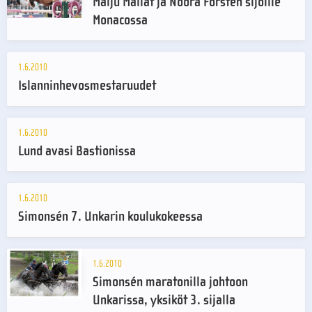
Maiju Mallat ja Noora Forstén sijoille
Monacossa
1.6.2010
Islanninhevosmestaruudet
1.6.2010
Lund avasi Bastionissa
1.6.2010
Simonsén 7. Unkarin koulukokeessa
1.6.2010
Simonsén maratonilla johtoon
Unkarissa, yksiköt 3. sijalla