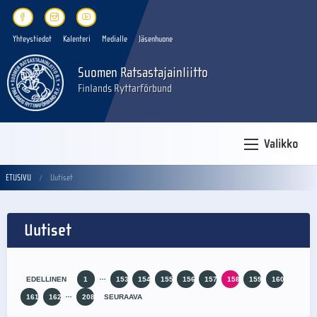
Yhteystiedot
Kalenteri
Medialle
Jäsenhuone
Suomen Ratsastajainliitto
Finlands Ryttarförbund
Valikko
ETUSIVU
Uutiset
Uutiset
…
EDELLINEN
1
153
154
155
156
157
158
159
160
…
161
162
208
SEURAAVA