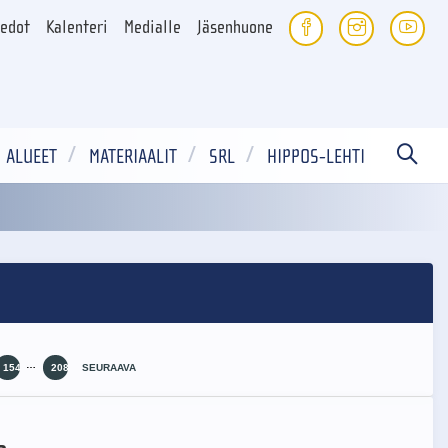
iedot
Kalenteri
Medialle
Jäsenhuone
ALUEET
MATERIAALIT
SRL
HIPPOS-LEHTI
…
154
208
SEURAAVA