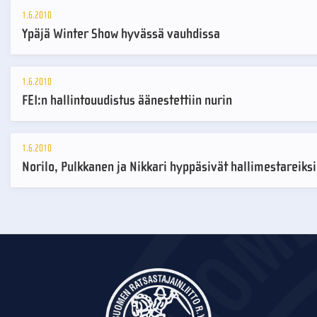
1.6.2010
Ypäjä Winter Show hyvässä vauhdissa
1.6.2010
FEI:n hallintouudistus äänestettiin nurin
1.6.2010
Norilo, Pulkkanen ja Nikkari hyppäsivät hallimestareiksi