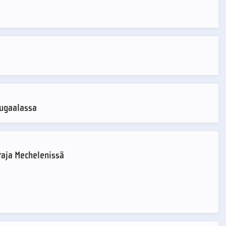
lugaalassa
taja Mechelenissä