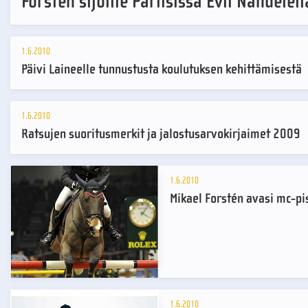
Forstén sijoille Pariisissa Evli Nandelell
1.6.2010
Päivi Laineelle tunnustusta koulutuksen kehittämisestä
1.6.2010
Ratsujen suoritusmerkit ja jalostusarvokirjaimet 2009
1.6.2010
Mikael Forstén avasi mc-pi
1.6.2010