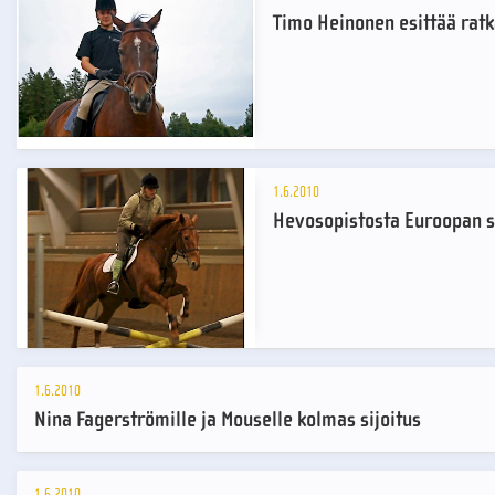
Timo Heinonen esittää rat
1.6.2010
Hevosopistosta Euroopan su
1.6.2010
Nina Fagerströmille ja Mouselle kolmas sijoitus
1.6.2010