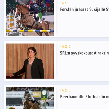
1.6.2010
Forstén ja Isaac 9. sijalle 
1.6.2010
SRL:n syyskokous: Airaksin
1.6.2010
Beerbaumille Stuttgartin m