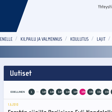
Yhteyst
ENELLE
KILPAILU JA VALMENNUS
KOULUTUS
LAJIT
Uutiset
…
EDELLINEN
1
145
146
147
148
149
150
151
152
153
1.6.2010