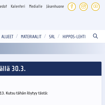
iedot
Kalenteri
Medialle
Jäsenhuone
ALUEET
MATERIAALIT
SRL
HIPPOS-LEHTI
ällä 30.3.
013. Kutsu tähän löytyy tästä: