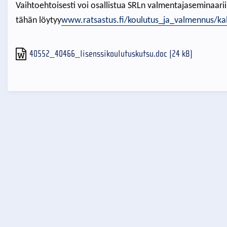
Vaihtoehtoisesti voi osallistua SRLn valmentajaseminaari
tähän löytyy
www.ratsastus.fi/koulutus_ja_
valmennus/kal
40552_40466_lisenssikoulutuskutsu.doc (24 kB)