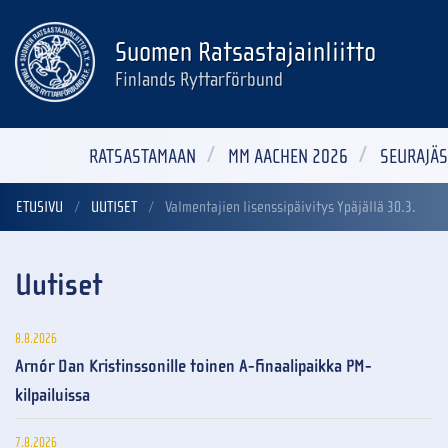
Suomen Ratsastajainliitto
Finlands Ryttarförbund
RATSASTAMAAN
MM AACHEN 2026
SEURAJÄS
ETUSIVU
UUTISET
Valmentajien lisenssipäivitys Ypäjällä 30.3.
Uutiset
8.8.2026
Arnór Dan Kristinssonille toinen A-finaalipaikka PM-
kilpailuissa
7.8.2026