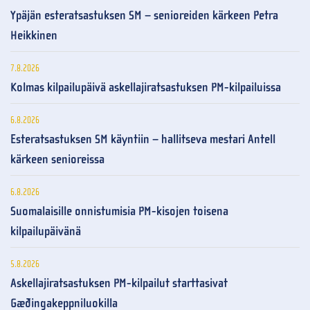
Ypäjän esteratsastuksen SM – senioreiden kärkeen Petra
Heikkinen
7.8.2026
Kolmas kilpailupäivä askellajiratsastuksen PM-kilpailuissa
6.8.2026
Esteratsastuksen SM käyntiin – hallitseva mestari Antell
kärkeen senioreissa
6.8.2026
Suomalaisille onnistumisia PM-kisojen toisena
kilpailupäivänä
5.8.2026
Askellajiratsastuksen PM-kilpailut starttasivat
Gæðingakeppniluokilla