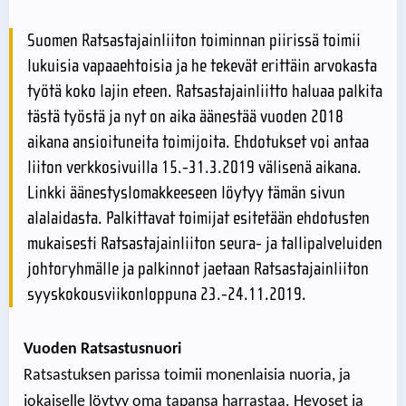
Suomen Ratsastajainliiton toiminnan piirissä toimii
lukuisia vapaaehtoisia ja he tekevät erittäin arvokasta
työtä koko lajin eteen. Ratsastajainliitto haluaa palkita
tästä työstä ja nyt on aika äänestää vuoden 2018
aikana ansioituneita toimijoita. Ehdotukset voi antaa
liiton verkkosivuilla 15.-31.3.2019 välisenä aikana.
Linkki äänestyslomakkeeseen löytyy tämän sivun
alalaidasta. Palkittavat toimijat esitetään ehdotusten
mukaisesti Ratsastajainliiton seura- ja tallipalveluiden
johtoryhmälle ja palkinnot jaetaan Ratsastajainliiton
syyskokousviikonloppuna 23.-24.11.2019.
Vuoden Ratsastusnuori
Ratsastuksen parissa toimii monenlaisia nuoria, ja
jokaiselle löytyy oma tapansa harrastaa. Hevoset ja