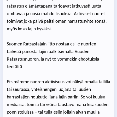
ratsastus elämäntapana tarjoavat jatkuvasti uutta
opittavaa ja uusia mahdollisuuksia. Aktiiviset nuoret
toimivat joka päivä paitsi oman harrastusyhteisönsä,
myös koko lajin hyväksi.
Suomen Ratsastajainliitto nostaa esille nuorten
tärkeää panosta lajiin palkitsemalla Vuoden
Ratsastusnuoren, ja nyt toivommekin ehdotuksia
kentältä!
Etsimämme nuoren aktiivisuus voi näkyä omalla tallilla
tai seurassa, yhteishengen luojana tai uusien
harrastajien houkuttelijana lajin pariin. Se voi kuulua
mediassa, toimia tärkeänä taustavoimana kisakauden
ponnisteluissa – tai tulla esiin jollain aivan muulla