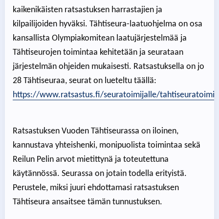
kaikenikäisten ratsastuksen harrastajien ja
kilpailijoiden hyväksi.
Tähtiseura-laatuohjelma on osa
kansallista Olympiakomitean laatujärjestelmää ja
Tähtiseurojen toimintaa kehitetään ja seurataan
järjestelmän ohjeiden mukaisesti. Ratsastuksella on jo
28 Tähtiseuraa, seurat on lueteltu täällä:
https://www.ratsastus.fi/seuratoimijalle/tahtiseuratoimin
Ratsastuksen Vuoden Tähtiseurassa on iloinen,
kannustava yhteishenki, monipuolista toimintaa sekä
Reilun Pelin arvot mietittynä ja toteutettuna
käytännössä. Seurassa on jotain todella erityistä.
Perustele, miksi juuri ehdottamasi ratsastuksen
Tähtiseura ansaitsee tämän tunnustuksen.