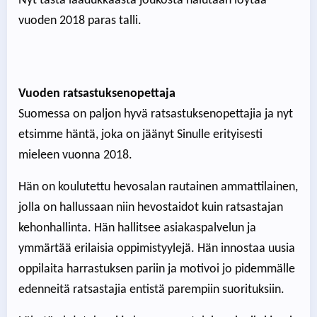
Nyt tästä laadukkaasta joukosta halutaan löytää
vuoden 2018 paras talli.
Vuoden ratsastuksenopettaja
Suomessa on paljon hyvä ratsastuksenopettajia ja nyt
etsimme häntä, joka on jäänyt Sinulle erityisesti
mieleen vuonna 2018.
Hän on koulutettu hevosalan rautainen ammattilainen,
jolla on hallussaan niin hevostaidot kuin ratsastajan
kehonhallinta. Hän hallitsee asiakaspalvelun ja
ymmärtää erilaisia oppimistyylejä. Hän innostaa uusia
oppilaita harrastuksen pariin ja motivoi jo pidemmälle
edenneitä ratsastajia entistä parempiin suorituksiin.