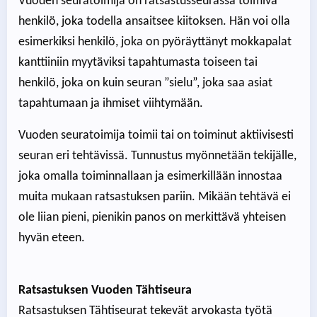
Vuoden seuratoimija on ratsastusseurassa toimiva
henkilö, joka todella ansaitsee kiitoksen. Hän voi olla
esimerkiksi henkilö, joka on pyöräyttänyt mokkapalat
kanttiiniin myytäviksi tapahtumasta toiseen tai
henkilö, joka on kuin seuran ”sielu”, joka saa asiat
tapahtumaan ja ihmiset viihtymään.
Vuoden seuratoimija toimii tai on toiminut aktiivisesti
seuran eri tehtävissä. Tunnustus myönnetään tekijälle,
joka omalla toiminnallaan ja esimerkillään innostaa
muita mukaan ratsastuksen pariin. Mikään tehtävä ei
ole liian pieni, pienikin panos on merkittävä yhteisen
hyvän eteen.
Ratsastuksen Vuoden Tähtiseura
Ratsastuksen Tähtiseurat tekevät arvokasta työtä