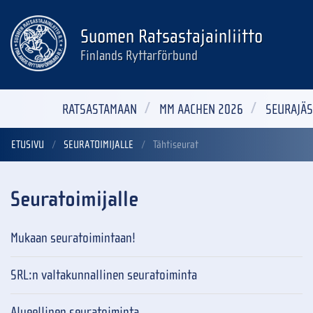
Suomen Ratsastajainliitto
Finlands Ryttarförbund
RATSASTAMAAN
MM AACHEN 2026
SEURAJÄS
ETUSIVU
SEURATOIMIJALLE
Tähtiseurat
Seuratoimijalle
Mukaan seuratoimintaan!
SRL:n valtakunnallinen seuratoiminta
Alueellinen seuratoiminta