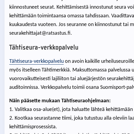
kiinnostuneet seurat. Kehittämisestä innostunut seura vo
kehittämään toimintaansa omassa tahdissaan. Vaadittav
kuukaudesta vuoteen. Jos seuranne on kiinnostunut tai ma
seurakehittajat@ratsastus.fi.
Tähtiseura-verkkopalvelu
Tähtiseura-verkkopalvelu
on avoin kaikille urheiluseuroill
myös itselleen Tähtimerkkiä. Maksuttomassa palvelussa ur
vuorovaikutteisesti lajiliiton tai aluejärjestön seurakehi
auditoinnissa. Verkkopalvelu toimii osana Suomisport-pa
Näin pääsette mukaan Tähtiseuraohjelmaan:
1. Valitkaa osa-alue(et), jota haluatte lähteä kehittämään (
2. Kootkaa seurastanne tiimi, joka tutustuu alla oleviin l
kehittämisprosessista.