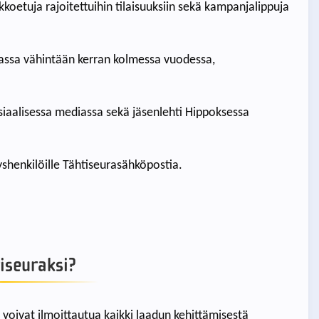
koetuja rajoitettuihin tilaisuuksiin sekä kampanjalippuja
rassa vähintään kerran kolmessa vuodessa,
osiaalisessa mediassa sekä jäsenlehti Hippoksessa
yshenkilöille Tähtiseurasähköpostia.
iseuraksi?
oivat ilmoittautua kaikki laadun kehittämisestä