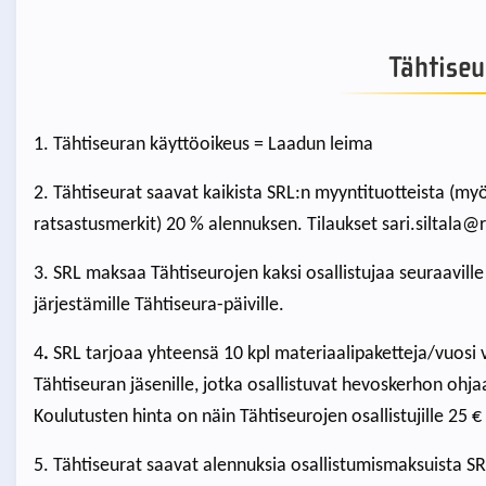
Tähtiseu
1. Tähtiseuran käyttöoikeus = Laadun leima
2. Tähtiseurat saavat kaikista SRL:n myyntituotteista (myö
ratsastusmerkit) 20 % alennuksen. Tilaukset sari.siltala@r
3. SRL maksaa Tähtiseurojen kaksi osallistujaa seuraavil
järjestämille Tähtiseura-päiville.
4
.
SRL tarjoaa yhteensä 10
kpl materiaalipaketteja/vuosi 
Tähtiseuran jäsenille, jotka osallistuvat hevoskerhon ohja
Koulutusten hinta on näin Tähtiseurojen osallistujille 25 €
5. Tähtiseurat saavat alennuksia osallistumismaksuista SR