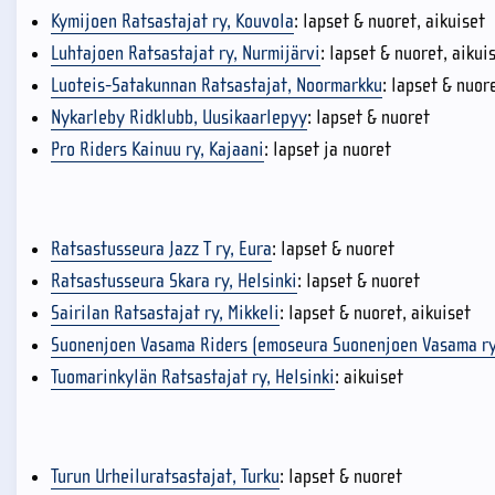
Kymijoen Ratsastajat ry, Kouvola
: lapset & nuoret, aikuiset
Luhtajoen Ratsastajat ry, Nurmijärvi
: lapset & nuoret, aikui
Luoteis-Satakunnan Ratsastajat, Noormarkku
: lapset & nuor
Nykarleby Ridklubb, Uusikaarlepyy
: lapset & nuoret
Pro Riders Kainuu ry, Kajaani
: lapset ja nuoret
Ratsastusseura Jazz T ry, Eura
: lapset & nuoret
Ratsastusseura Skara ry, Helsinki
: lapset & nuoret
Sairilan Ratsastajat ry, Mikkeli
: lapset & nuoret, aikuiset
Suonenjoen Vasama Riders (emoseura Suonenjoen Vasama ry
Tuomarinkylän Ratsastajat ry, Helsinki
: aikuiset
Turun Urheiluratsastajat, Turku
: lapset & nuoret