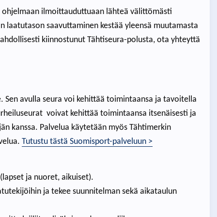
i ohjelmaan ilmoittauduttuaan lähteä välittömästi
an laatutason saavuttaminen kestää yleensä muutamasta
hdollisesti kiinnostunut Tähtiseura-polusta, ota yhteyttä
e. Sen avulla seura voi kehittää toimintaansa ja tavoitella
heiluseurat voivat kehittää toimintaansa itsenäisesti ja
ttäjän kanssa. Palvelua käytetään myös Tähtimerkin
lvelua.
Tutustu tästä Suomisport-palveluun >
lapset ja nuoret, aikuiset).
aatutekijöihin ja tekee suunnitelman sekä aikataulun