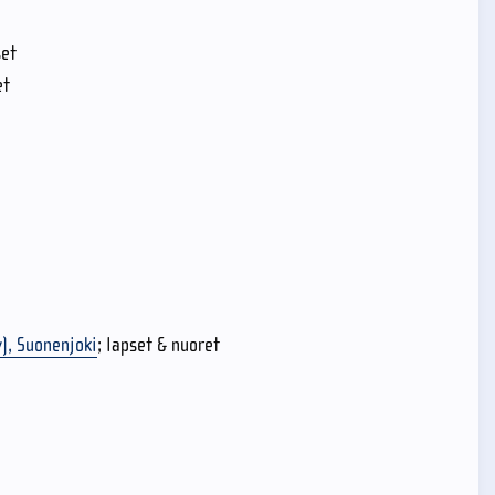
set
et
), Suonenjoki
; lapset & nuoret