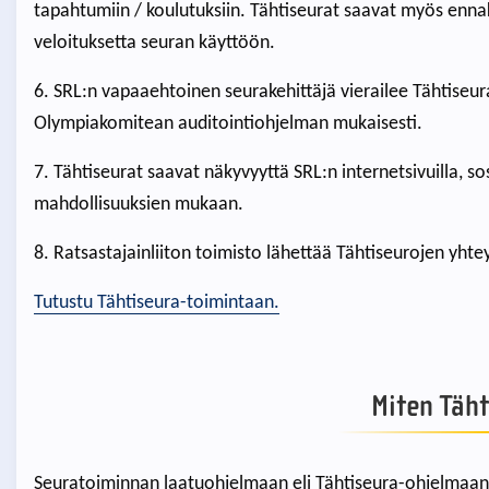
tapahtumiin / koulutuksiin. Tähtiseurat saavat myös ennak
veloituksetta seuran käyttöön.
6. SRL:n vapaaehtoinen seurakehittäjä vierailee Tähtiseu
Olympiakomitean auditointiohjelman mukaisesti.
7. Tähtiseurat saavat näkyvyyttä SRL:n internetsivuilla, s
mahdollisuuksien mukaan.
8. Ratsastajainliiton toimisto lähettää Tähtiseurojen yhte
Tutustu Tähtiseura-toimintaan.
Miten Täht
Seuratoiminnan laatuohjelmaan eli Tähtiseura-ohjelmaan v