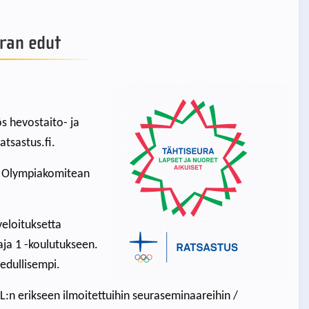
ran edut
s hevostaito- ja
atsastus.fi.
le Olympiakomitean
veloituksetta
aja 1 -koulutukseen.
 edullisempi.
L:n erikseen ilmoitettuihin seuraseminaareihin /