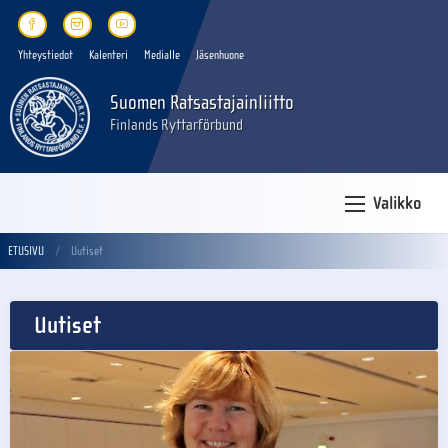
Yhteystiedot
Kalenteri
Medialle
Jäsenhuone
Suomen Ratsastajainliitto
Finlands Ryttarförbund
Valikko
ETUSIVU
Uutiset
Uutiset