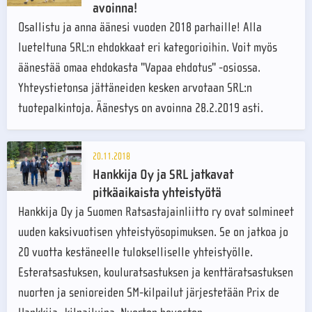
avoinna!
Osallistu ja anna äänesi vuoden 2018 parhaille! Alla
lueteltuna SRL:n ehdokkaat eri kategorioihin. Voit myös
äänestää omaa ehdokasta "Vapaa ehdotus" -osiossa.
Yhteystietonsa jättäneiden kesken arvotaan SRL:n
tuotepalkintoja. Äänestys on avoinna 28.2.2019 asti.
20.11.2018
Hankkija Oy ja SRL jatkavat
pitkäaikaista yhteistyötä
Hankkija Oy ja Suomen Ratsastajainliitto ry ovat solmineet
uuden kaksivuotisen yhteistyösopimuksen. Se on jatkoa jo
20 vuotta kestäneelle tulokselliselle yhteistyölle.
Esteratsastuksen, kouluratsastuksen ja kenttäratsastuksen
nuorten ja senioreiden SM-kilpailut järjestetään Prix de