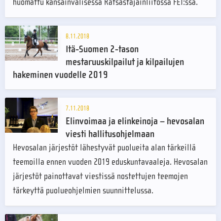
huomattu kansainvälisessä Ratsastajainliitossa FEI:ssä.
8.11.2018
Itä-Suomen 2-tason
mestaruuskilpailut ja kilpailujen
hakeminen vuodelle 2019
7.11.2018
Elinvoimaa ja elinkeinoja – hevosalan
viesti hallitusohjelmaan
Hevosalan järjestöt lähestyvät puolueita alan tärkeillä
teemoilla ennen vuoden 2019 eduskuntavaaleja. Hevosalan
järjestöt painottavat viestissä nostettujen teemojen
tärkeyttä puolueohjelmien suunnittelussa.