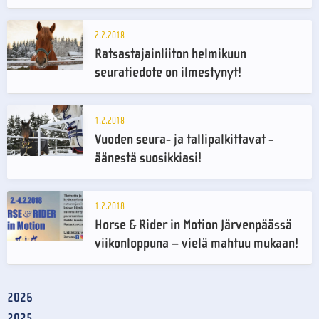
2.2.2018
Ratsastajainliiton helmikuun
seuratiedote on ilmestynyt!
1.2.2018
Vuoden seura- ja tallipalkittavat -
äänestä suosikkiasi!
1.2.2018
Horse & Rider in Motion Järvenpäässä
viikonloppuna – vielä mahtuu mukaan!
2026
2025