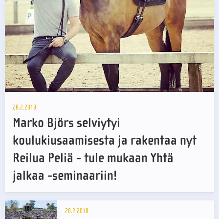
28.2.2018
Marko Björs selviytyi
koulukiusaamisesta ja rakentaa nyt
Reilua Peliä - tule mukaan Yhtä
jalkaa -seminaariin!
28.2.2018