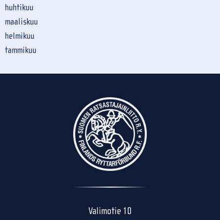
huhtikuu
maaliskuu
helmikuu
tammikuu
Valimotie 10