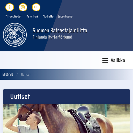
Yhteystiedot
Kalenteri
Medialle
Jäsenhuone
Suomen Ratsastajainliitto
Finlands Ryttarförbund
Valikko
ETUSIVU
Uutiset
Uutiset