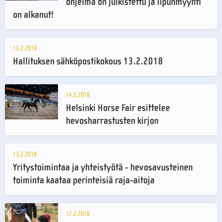
ohjelma on julkistettu ja lipunmyynti
on alkanut!
15.2.2018
Hallituksen sähköpostikokous 13.2.2018
14.2.2018
Helsinki Horse Fair esittelee
hevosharrastusten kirjon
13.2.2018
Yritystoimintaa ja yhteistyötä - hevosavusteinen
toiminta kaataa perinteisiä raja-aitoja
12.2.2018