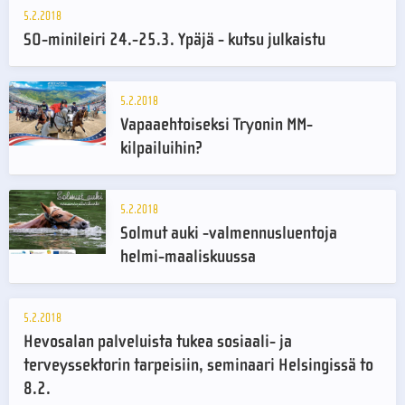
5.2.2018
SO-minileiri 24.-25.3. Ypäjä - kutsu julkaistu
5.2.2018
Vapaaehtoiseksi Tryonin MM-
kilpailuihin?
5.2.2018
Solmut auki -valmennusluentoja
helmi-maaliskuussa
5.2.2018
Hevosalan palveluista tukea sosiaali- ja
terveyssektorin tarpeisiin, seminaari Helsingissä to
8.2.