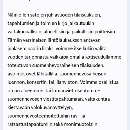
Näin ollen satojen juhlavuoden tilaisuuksien,
tapahtumien ja toimien kirjo jalkautuukin
valtakunnallisiin, alueellisiin ja paikallisiin puitteisiin.
Tämän varsinaisen lähtölaukauksen antavan
juhlaseminaarin lisäksi voimme itse kukin valita
vuoden tarjonnasta vaikkapa omalla kotiseudullamme
toteutuvan suomenhevosaiheisen tilaisuuden:
avoimet ovet lähitallilla, suomenhevosaiheisen
luennon, konsertin, tai illanvieton. Voimme osallistua
oman alueemme, tai lomanviettoseutumme
suomenhevosen viestitapahtumaan, valtakuntaa
kiertävään valokuvanäyttelyyn,
suomenhevosteemoitettuihin ravi- ja
ratsastustapahtumiin sekä monimuotoisiin