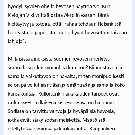
hyödyllisyyden ohella hevosen näyttöarvo. Kun
Kiviojan Viki yrittää ostaa Akselin varsan, tämä
kieltäytyy ja toteaa, että "rahaa tehdaan Helsinkissä
hopeasta ja paperista, mutta hyvät hevoset on taivaan
lahjoja".
Millaisista aineksista suomenhevosen merkitys
suomalaisuuden symbolina koostuu? Kiinnostavaa ja
samalla vaikuttavaa on havaita, miten monipuolisesti
se on palvellut isäntiään ja emäntiään ja samalla koko
kansakuntaa. Kulloisenkin aikakauden tarpeet ovat
ratkaisseet, millaisena se hevosensa on halunnut.
Sodissa on tarvittu vahvoja ja hyväpäisiä hevosia,
jotka eivät säiky sodan melskettä. Maatöissä
edellytetään voimaa ja kuuliaisuutta. Kaupunkien