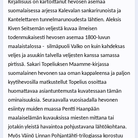
Kirjallisuus on kartoittanut hevosen asemaa
suomalaisessa arjessa Kalevalan sankarirunoista ja
Kantelettaren tunnelmarunoudesta lähtien. Aleksis
Kiven Seitsemän veljestä kuvaa ilmeisen
todenmukaisesti hevosen asemaa 1800-luvun
maalaistalossa - silmäpuoli Valko on kuin kahdeksas
veljes ja asuukin talvella veljesten kanssa samassa
pirtissä. Sakari Topeliuksen Maamme-kirjassa
suomalainen hevonen saa oman kappaleensa ja paljon
kyytihevosilla matkustellut Topelius osoittaa
huomattavaa asiantuntemusta kuvatessaan tämän
ominaisuuksia. Seuraavalla vuosisadalla hevonen
esiintyy muiden muassa Pentti Haanpään
maalaiselämän kuvauksissa miesten mittana tai
jotakin yleistä havaintoa pohjustavana lähtökohtana.
Myös Väinö Linnan Pohjantähti-trilogiassa korostuu