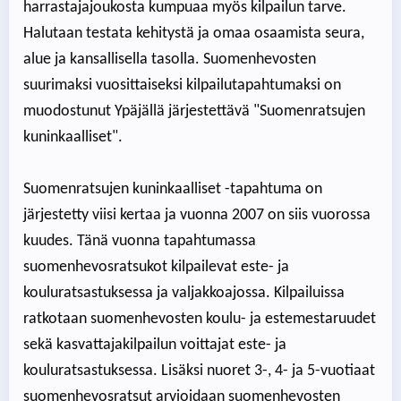
harrastajajoukosta kumpuaa myös kilpailun tarve.
Halutaan testata kehitystä ja omaa osaamista seura,
alue ja kansallisella tasolla. Suomenhevosten
suurimaksi vuosittaiseksi kilpailutapahtumaksi on
muodostunut Ypäjällä järjestettävä "Suomenratsujen
kuninkaalliset".
Suomenratsujen kuninkaalliset -tapahtuma on
järjestetty viisi kertaa ja vuonna 2007 on siis vuorossa
kuudes. Tänä vuonna tapahtumassa
suomenhevosratsukot kilpailevat este- ja
kouluratsastuksessa ja valjakkoajossa. Kilpailuissa
ratkotaan suomenhevosten koulu- ja estemestaruudet
sekä kasvattajakilpailun voittajat este- ja
kouluratsastuksessa. Lisäksi nuoret 3-, 4- ja 5-vuotiaat
suomenhevosratsut arvioidaan suomenhevosten