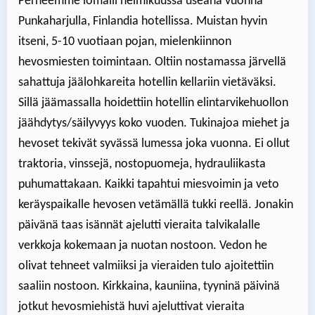
Perheemme lomaili helmikuussa useana vuonna
Punkaharjulla, Finlandia hotellissa. Muistan hyvin
itseni, 5-10 vuotiaan pojan, mielenkiinnon
hevosmiesten toimintaan. Oltiin nostamassa järvellä
sahattuja jäälohkareita hotellin kellariin vietäväksi.
Sillä jäämassalla hoidettiin hotellin elintarvikehuollon
jäähdytys/säilyvyys koko vuoden. Tukinajoa miehet ja
hevoset tekivät syvässä lumessa joka vuonna. Ei ollut
traktoria, vinssejä, nostopuomeja, hydrauliikasta
puhumattakaan. Kaikki tapahtui miesvoimin ja veto
keräyspaikalle hevosen vetämällä tukki reellä. Jonakin
päivänä taas isännät ajelutti vieraita talvikalalle
verkkoja kokemaan ja nuotan nostoon. Vedon he
olivat tehneet valmiiksi ja vieraiden tulo ajoitettiin
saaliin nostoon. Kirkkaina, kauniina, tyyninä päivinä
jotkut hevosmiehistä huvi ajeluttivat vieraita