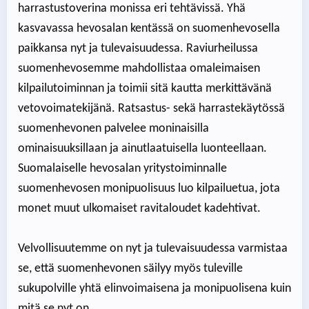
harrastustoverina monissa eri tehtävissä. Yhä
kasvavassa hevosalan kentässä on suomenhevosella
paikkansa nyt ja tulevaisuudessa. Raviurheilussa
suomenhevosemme mahdollistaa omaleimaisen
kilpailutoiminnan ja toimii sitä kautta merkittävänä
vetovoimatekijänä. Ratsastus- sekä harrastekäytössä
suomenhevonen palvelee moninaisilla
ominaisuuksillaan ja ainutlaatuisella luonteellaan.
Suomalaiselle hevosalan yritystoiminnalle
suomenhevosen monipuolisuus luo kilpailuetua, jota
monet muut ulkomaiset ravitaloudet kadehtivat.
Velvollisuutemme on nyt ja tulevaisuudessa varmistaa
se, että suomenhevonen säilyy myös tuleville
sukupolville yhtä elinvoimaisena ja monipuolisena kuin
mitä se nyt on.