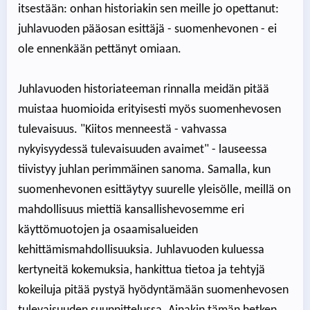
itsestään: onhan historiakin sen meille jo opettanut:
juhlavuoden pääosan esittäjä - suomenhevonen - ei
ole ennenkään pettänyt omiaan.
Juhlavuoden historiateeman rinnalla meidän pitää
muistaa huomioida erityisesti myös suomenhevosen
tulevaisuus. "Kiitos menneestä - vahvassa
nykyisyydessä tulevaisuuden avaimet" - lauseessa
tiivistyy juhlan perimmäinen sanoma. Samalla, kun
suomenhevonen esittäytyy suurelle yleisölle, meillä on
mahdollisuus miettiä kansallishevosemme eri
käyttömuotojen ja osaamisalueiden
kehittämismahdollisuuksia. Juhlavuoden kuluessa
kertyneitä kokemuksia, hankittua tietoa ja tehtyjä
kokeiluja pitää pystyä hyödyntämään suomenhevosen