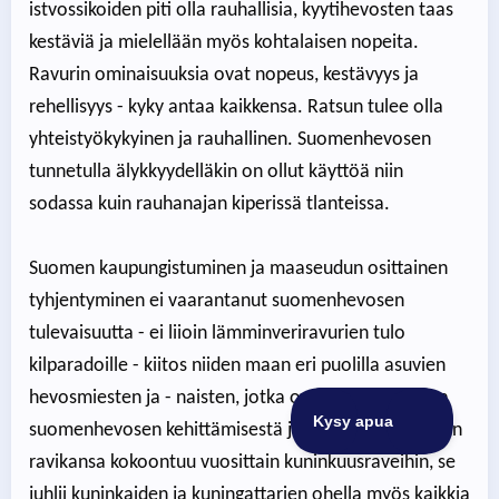
istvossikoiden piti olla rauhallisia, kyytihevosten taas
kestäviä ja mielellään myös kohtalaisen nopeita.
Ravurin ominaisuuksia ovat nopeus, kestävyys ja
rehellisyys - kyky antaa kaikkensa. Ratsun tulee olla
yhteistyökykyinen ja rauhallinen. Suomenhevosen
tunnetulla älykkyydelläkin on ollut käyttöä niin
sodassa kuin rauhanajan kiperissä tlanteissa.
Suomen kaupungistuminen ja maaseudun osittainen
tyhjentyminen ei vaarantanut suomenhevosen
tulevaisuutta - ei liioin lämminveriravurien tulo
kilparadoille - kiitos niiden maan eri puolilla asuvien
hevosmiesten ja - naisten, jotka ovat pitänee huolta
suomenhevosen kehittämisestä ja hyvinvoinnista. Kun
ravikansa kokoontuu vuosittain kuninkuusraveihin, se
juhlii kuninkaiden ja kuningattarien ohella myös kaikkia