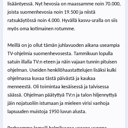
lisääntyessä. Nyt hevosia on maassamme noin 70.000,
joista suomenhevosia noin 19.500 ja niistä
ratsukäytössä noin 4.000. Hyvällä kasvu-uralla on siis
myös oma kotimainen rotumme.
Meillä on jo ollut tämän juhlavuoden aikana useampia
TV-ohjelmia suomenhevosesta. Tammikuun lopulla
satuin illalla TV:n eteen ja näin vajaan tunnin pituisen
ohjelman. Useiden henkilöhaastattelujen lisäksi kulki
ohjelmassa kuvaa tästä päivästä ja kaukaa
menneestä. Oli toimintaa kesäisessä ja talvisessa
säässä. Ohjelman päätyttyä TV:n ja talon hiljennyttyä
jäin nojatuoliin istumaan ja mieleen virisi vanhoja
lapsuuden muistoja 1950 luvun alusta.