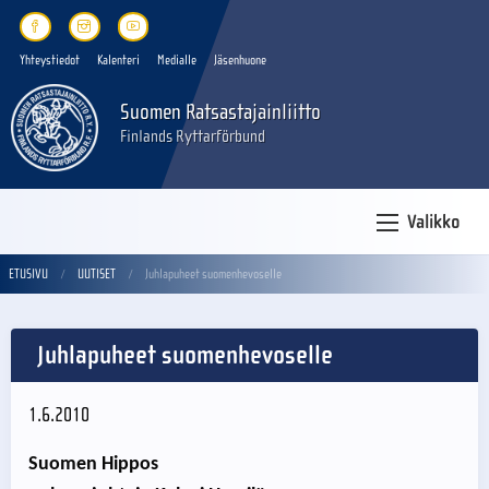
Yhteystiedot
Kalenteri
Medialle
Jäsenhuone
Suomen Ratsastajainliitto
Finlands Ryttarförbund
Valikko
ETUSIVU
UUTISET
Juhlapuheet suomenhevoselle
Juhlapuheet suomenhevoselle
1.6.2010
Suomen Hippos