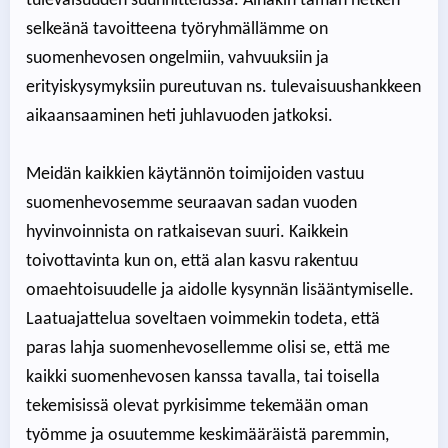
tulevaisuuden suunnittelussa. Ainakin tämän hetken
selkeänä tavoitteena työryhmällämme on
suomenhevosen ongelmiin, vahvuuksiin ja
erityiskysymyksiin pureutuvan ns. tulevaisuushankkeen
aikaansaaminen heti juhlavuoden jatkoksi.
Meidän kaikkien käytännön toimijoiden vastuu
suomenhevosemme seuraavan sadan vuoden
hyvinvoinnista on ratkaisevan suuri. Kaikkein
toivottavinta kun on, että alan kasvu rakentuu
omaehtoisuudelle ja aidolle kysynnän lisääntymiselle.
Laatuajattelua soveltaen voimmekin todeta, että
paras lahja suomenhevosellemme olisi se, että me
kaikki suomenhevosen kanssa tavalla, tai toisella
tekemisissä olevat pyrkisimme tekemään oman
työmme ja osuutemme keskimääräistä paremmin,