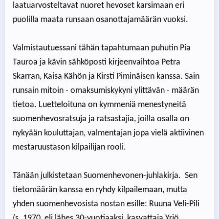
laatuarvosteltavat nuoret hevoset karsimaan eri
puolilla maata runsaan osanottajamäärän vuoksi.
Valmistautuessani tähän tapahtumaan puhutin Pia
Tauroa ja kävin sähköposti kirjeenvaihtoa Petra
Skarran, Kaisa Kähön ja Kirsti Piminäisen kanssa. Sain
runsain mitoin - omaksumiskykyni ylittävän - määrän
tietoa. Luetteloituna on kymmeniä menestyneitä
suomenhevosratsuja ja ratsastajia, joilla osalla on
nykyään kouluttajan, valmentajan jopa vielä aktiivinen
mestaruustason kilpailijan rooli.
Tänään julkistetaan Suomenhevonen-juhlakirja. Sen
tietomäärän kanssa en ryhdy kilpailemaan, mutta
yhden suomenhevosista nostan esille: Ruuna Veli-Pili
(s. 1970, eli lähes 30-vuotiaaksi, kasvattaja Yrjö