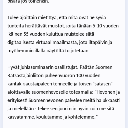
pisara jos toinenkin.
Tulee ajoittain mietittyä, että mitä ovat ne syviä
tunteita herättävät muistot, joita tänään 5-10 vuoden
ikäinen 55 vuoden kuluttua muistelee siitä
digitaalisesta virtuaalimaailmasta, jota iltapäivin ja
myöhemmin illalla näytöltä tuijotetaan.
Hyvät juhlaseminaarin osallistujat. Päätän Suomen
Ratsastajainliiton puheenvuoron 100 vuoden
kantakirjaustaipaleen tehneelle ja toisen "satasen"
aloittavalle suomenhevoselle toteamalla: "Hevonen ja
erityisesti Suomenhevonen palvelee meitä halukkaasti
ja mielellään - tekee sen juuri niin hyvin kuin me sitä
kasvatamme, koulutamme ja kohtelemme."