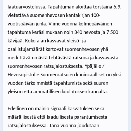
laatuarvostelussa. Tapahtuman aloittaa torstaina 6.9.
vietettävä suomenhevosen kantakirjan 100-
vuotispäivän juhla. Viime vuonna kolmepäiväinen
tapahtuma keräsi mukaan noin 340 hevosta ja 7 500
kävijää. Koko ajan kasvavat yleisö- ja
osallistujamäärät kertovat suomenhevosen yhä
merkittävämmästä tehtävästä ratsuna ja kasvavasta
suomenhevosen ratsujalostuksesta. Ypäjälle /
Hevosopistolle Suomenratsujen kuninkaalliset on yksi
vuoden tärkeimmistä tapahtumista sekä suuren
yleisön että ammatillisen koulutuksen kannalta.
Edellinen on mainio signaali kasvatuksen sekä
määrällisestä että laadullisesta parantumisesta
ratsujalostuksessa. Tänä vuonna joudutaan