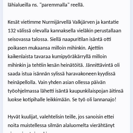
lähialueilla ns. "paremmalla" reellä.
Kesät vietimme Nurmijärvellä Valkjärven ja kantatie
132 välissä olevalla kannaksella vieläkin perustallaan
seisovassa talossa. Siellä naapuritilan isäntä otti
poikasen mukaansa milloin mihinkin. Ajettiin
kaikenlaista tavaraa kumipyöräkärryllä milloin
mihinkin ja tehtiin kesän heinätöitä. Jännittävintä oli
saada istua isännän sylissä haravakoneen kyydissä
heinäpellolla. Vain yhden asian ollessa päivän
työohjelmassa lähetti isäntä kaupunkilaispojan äitinsä
luokse kotipihalle leikkimään. Se työ oli lannanajo!
Hyvät kuulijat, valehtelisin teille, jos sanoisin ettei
noita muistellessa silmän alaluomelta vierähtänyt