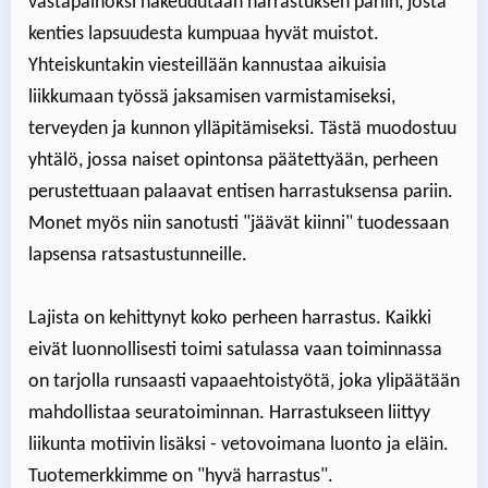
vastapainoksi hakeudutaan harrastuksen pariin, josta
kenties lapsuudesta kumpuaa hyvät muistot.
Yhteiskuntakin viesteillään kannustaa aikuisia
liikkumaan työssä jaksamisen varmistamiseksi,
terveyden ja kunnon ylläpitämiseksi. Tästä muodostuu
yhtälö, jossa naiset opintonsa päätettyään, perheen
perustettuaan palaavat entisen harrastuksensa pariin.
Monet myös niin sanotusti "jäävät kiinni" tuodessaan
lapsensa ratsastustunneille.
Lajista on kehittynyt koko perheen harrastus. Kaikki
eivät luonnollisesti toimi satulassa vaan toiminnassa
on tarjolla runsaasti vapaaehtoistyötä, joka ylipäätään
mahdollistaa seuratoiminnan. Harrastukseen liittyy
liikunta motiivin lisäksi - vetovoimana luonto ja eläin.
Tuotemerkkimme on "hyvä harrastus".