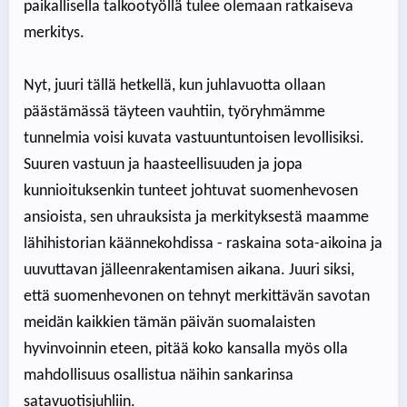
paikallisella talkootyöllä tulee olemaan ratkaiseva
merkitys.
Nyt, juuri tällä hetkellä, kun juhlavuotta ollaan
päästämässä täyteen vauhtiin, työryhmämme
tunnelmia voisi kuvata vastuuntuntoisen levollisiksi.
Suuren vastuun ja haasteellisuuden ja jopa
kunnioituksenkin tunteet johtuvat suomenhevosen
ansioista, sen uhrauksista ja merkityksestä maamme
lähihistorian käännekohdissa - raskaina sota-aikoina ja
uuvuttavan jälleenrakentamisen aikana. Juuri siksi,
että suomenhevonen on tehnyt merkittävän savotan
meidän kaikkien tämän päivän suomalaisten
hyvinvoinnin eteen, pitää koko kansalla myös olla
mahdollisuus osallistua näihin sankarinsa
satavuotisjuhliin.