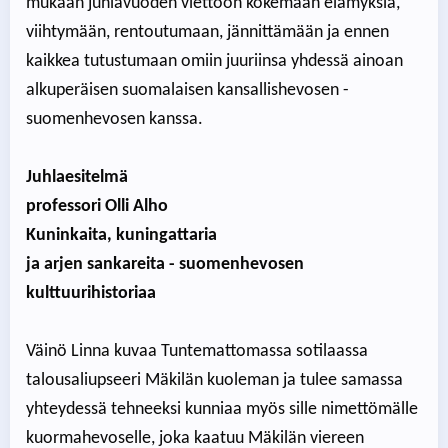
mukaan juhlavuoden viettoon kokemaan elämyksiä,
viihtymään, rentoutumaan, jännittämään ja ennen
kaikkea tutustumaan omiin juuriinsa yhdessä ainoan
alkuperäisen suomalaisen kansallishevosen -
suomenhevosen kanssa.
Juhlaesitelmä
professori Olli Alho
Kuninkaita, kuningattaria
ja arjen sankareita - suomenhevosen
kulttuurihistoriaa
Väinö Linna kuvaa Tuntemattomassa sotilaassa
talousaliupseeri Mäkilän kuoleman ja tulee samassa
yhteydessä tehneeksi kunniaa myös sille nimettömälle
kuormahevoselle, joka kaatuu Mäkilän viereen