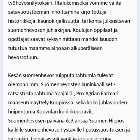
työhevosnäytöksiin. Iltalukemiseksi voimme valita
satavuotisteeman innoittamina kirjoitettuja
historiikkeja, kaunokirjallisuutta, tai kohta julkaistavan
suomenhevosen juhlakirjan. Koulujen oppilaat ja
opettajat saavat syksyn mittaan mahdollisuuden
tutustua maamme ainoaan alkuperäiseen
hevosrotuun.
Kesän suomenhevoshuipputapahtumia tulevat
olemaan mm. Suomenhevosten kuninkaalliset -
ratsastustapahtuma Ypäjällä , Pro Agrian Farmari
maaseutunäyttely Kuopiossa, sekä koko juhlavuoden
huipentuma Kouvolan kuninkuusravit.
Suomenhevosen päivänä 6.9.antaa Suomen Hippos
kaikille suomenhevosen ystäville liputussuosituksen ja
varsinkin itsenäisyyspäivänä ja joulun seutuna