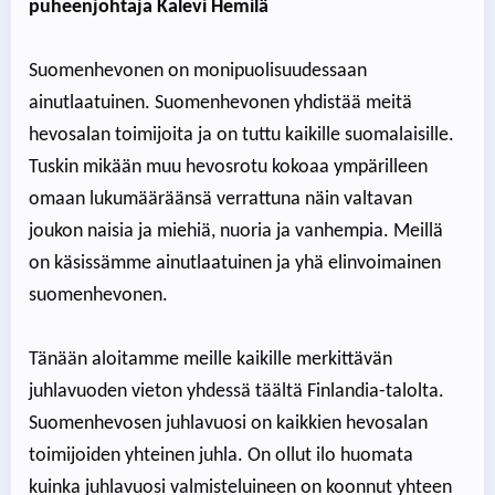
puheenjohtaja Kalevi Hemilä
Suomenhevonen on monipuolisuudessaan
ainutlaatuinen. Suomenhevonen yhdistää meitä
hevosalan toimijoita ja on tuttu kaikille suomalaisille.
Tuskin mikään muu hevosrotu kokoaa ympärilleen
omaan lukumääräänsä verrattuna näin valtavan
joukon naisia ja miehiä, nuoria ja vanhempia. Meillä
on käsissämme ainutlaatuinen ja yhä elinvoimainen
suomenhevonen.
Tänään aloitamme meille kaikille merkittävän
juhlavuoden vieton yhdessä täältä Finlandia-talolta.
Suomenhevosen juhlavuosi on kaikkien hevosalan
toimijoiden yhteinen juhla. On ollut ilo huomata
kuinka juhlavuosi valmisteluineen on koonnut yhteen