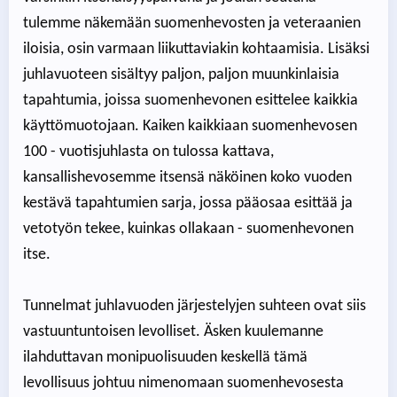
tulemme näkemään suomenhevosten ja veteraanien
iloisia, osin varmaan liikuttaviakin kohtaamisia. Lisäksi
juhlavuoteen sisältyy paljon, paljon muunkinlaisia
tapahtumia, joissa suomenhevonen esittelee kaikkia
käyttömuotojaan. Kaiken kaikkiaan suomenhevosen
100 - vuotisjuhlasta on tulossa kattava,
kansallishevosemme itsensä näköinen koko vuoden
kestävä tapahtumien sarja, jossa pääosaa esittää ja
vetotyön tekee, kuinkas ollakaan - suomenhevonen
itse.
Tunnelmat juhlavuoden järjestelyjen suhteen ovat siis
vastuuntuntoisen levolliset. Äsken kuulemanne
ilahduttavan monipuolisuuden keskellä tämä
levollisuus johtuu nimenomaan suomenhevosesta