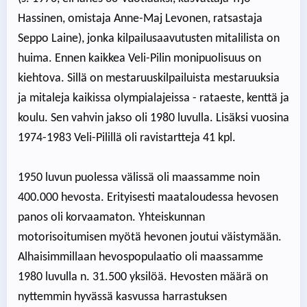
Hassinen, omistaja Anne-Maj Levonen, ratsastaja
Seppo Laine), jonka kilpailusaavutusten mitalilista on
huima. Ennen kaikkea Veli-Pilin monipuolisuus on
kiehtova. Sillä on mestaruuskilpailuista mestaruuksia
ja mitaleja kaikissa olympialajeissa - rataeste, kenttä ja
koulu. Sen vahvin jakso oli 1980 luvulla. Lisäksi vuosina
1974-1983 Veli-Pilillä oli ravistartteja 41 kpl.
1950 luvun puolessa välissä oli maassamme noin
400.000 hevosta. Erityisesti maataloudessa hevosen
panos oli korvaamaton. Yhteiskunnan
motorisoitumisen myötä hevonen joutui väistymään.
Alhaisimmillaan hevospopulaatio oli maassamme
1980 luvulla n. 31.500 yksilöä. Hevosten määrä on
nyttemmin hyvässä kasvussa harrastuksen