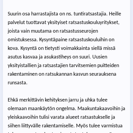
Suurin osa harrastajista on ns. tuntiratsastajia. Heille
palvelut tuottavat yksityiset ratsastuskouluyritykset,
joista vain muutama on ratsastusseurojen
omistuksessa. Kysyntäpaine ratsastuskouluihin on
kova. Kysyntä on tietysti voimakkainta siellä missä
asutus kasvaa ja asukastiheys on suuri. Uusien
yksityistallien ja ratsastajien tarvitsemien puitteiden
rakentaminen on ratsukannan kasvun seurauksena
runsasta.
Ehkä merkittävin kehityksen jarru ja uhka tulee
olemaan maankäytön ongelma. Maakuntakaavoihin ja
yleiskaavoihin tulisi varata alueet ratsastukselle ja
siihen liittyvälle rakentamiselle. Myös tulee varmistua