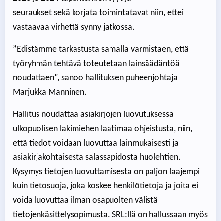
seuraukset sekä korjata toimintatavat niin, ettei
vastaavaa virhettä synny jatkossa.
”Edistämme tarkastusta samalla varmistaen, että
työryhmän tehtävä toteutetaan lainsäädäntöä
noudattaen”, sanoo hallituksen puheenjohtaja
Marjukka Manninen.
Hallitus noudattaa asiakirjojen luovutuksessa
ulkopuolisen lakimiehen laatimaa ohjeistusta, niin,
että tiedot voidaan luovuttaa lainmukaisesti ja
asiakirjakohtaisesta salassapidosta huolehtien.
Kysymys tietojen luovuttamisesta on paljon laajempi
kuin tietosuoja, joka koskee henkilötietoja ja joita ei
voida luovuttaa ilman osapuolten välistä
tietojenkäsittelysopimusta. SRL:llä on hallussaan myös