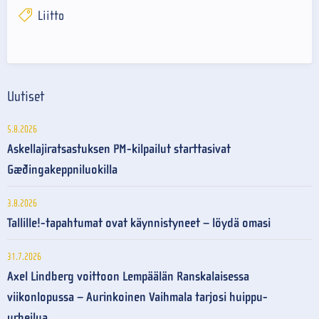
Liitto
Uutiset
5.8.2026
Askellajiratsastuksen PM-kilpailut starttasivat
Gæðingakeppniluokilla
3.8.2026
Tallille!-tapahtumat ovat käynnistyneet – löydä omasi
31.7.2026
Axel Lindberg voittoon Lempäälän Ranskalaisessa
viikonlopussa – Aurinkoinen Vaihmala tarjosi huippu-
urheilua