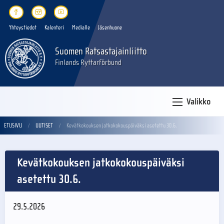
Yhteystiedot
Kalenteri
Medialle
Jäsenhuone
Suomen Ratsastajainliitto
Finlands Ryttarförbund
Valikko
ETUSIVU
UUTISET
Kevätkokouksen jatkokokouspäiväksi asetettu 30.6.
Kevätkokouksen jatkokokouspäiväksi
asetettu 30.6.
29.5.2026