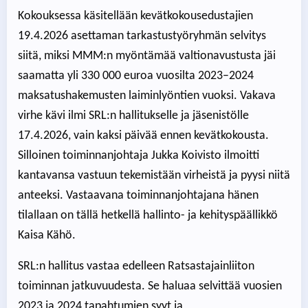
Kokouksessa käsitellään kevätkokousedustajien
19.4.2026 asettaman tarkastustyöryhmän selvitys
siitä, miksi MMM:n myöntämää valtionavustusta jäi
saamatta yli 330 000 euroa vuosilta 2023–2024
maksatushakemusten laiminlyöntien vuoksi. Vakava
virhe kävi ilmi SRL:n hallitukselle ja jäsenistölle
17.4.2026, vain kaksi päivää ennen kevätkokousta.
Silloinen toiminnanjohtaja Jukka Koivisto ilmoitti
kantavansa vastuun tekemistään virheistä ja pyysi niitä
anteeksi. Vastaavana toiminnanjohtajana hänen
tilallaan on tällä hetkellä hallinto- ja kehityspäällikkö
Kaisa Kähö.
SRL:n hallitus vastaa edelleen Ratsastajainliiton
toiminnan jatkuvuudesta. Se haluaa selvittää vuosien
2023 ja 2024 tapahtumien syyt ja