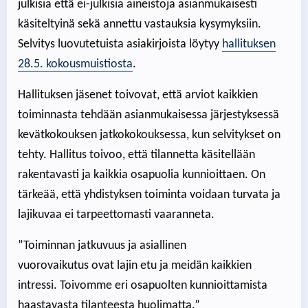
julkisia että ei-julkisia aineistoja asianmukaisesti
käsiteltyinä sekä annettu vastauksia kysymyksiin.
Selvitys luovutetuista asiakirjoista löytyy
hallituksen
28.5. kokousmuistiosta
.
Hallituksen jäsenet toivovat, että arviot kaikkien
toiminnasta tehdään asianmukaisessa järjestyksessä
kevätkokouksen jatkokokouksessa, kun selvitykset on
tehty. Hallitus toivoo, että tilannetta käsitellään
rakentavasti ja kaikkia osapuolia kunnioittaen. On
tärkeää, että yhdistyksen toiminta voidaan turvata ja
lajikuvaa ei tarpeettomasti vaaranneta.
”Toiminnan jatkuvuus ja asiallinen
vuorovaikutus ovat lajin etu ja meidän kaikkien
intressi. Toivomme eri osapuolten kunnioittamista
haastavasta tilanteesta huolimatta.”