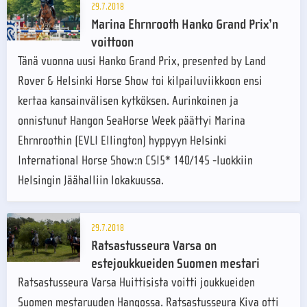
29.7.2018
Marina Ehrnrooth Hanko Grand Prix’n
voittoon
Tänä vuonna uusi Hanko Grand Prix, presented by Land
Rover & Helsinki Horse Show toi kilpailuviikkoon ensi
kertaa kansainvälisen kytköksen. Aurinkoinen ja
onnistunut Hangon SeaHorse Week päättyi Marina
Ehrnroothin (EVLI Ellington) hyppyyn Helsinki
International Horse Show:n CSI5* 140/145 -luokkiin
Helsingin Jäähalliin lokakuussa.
29.7.2018
Ratsastusseura Varsa on
estejoukkueiden Suomen mestari
Ratsastusseura Varsa Huittisista voitti joukkueiden
Suomen mestaruuden Hangossa. Ratsastusseura Kiva otti