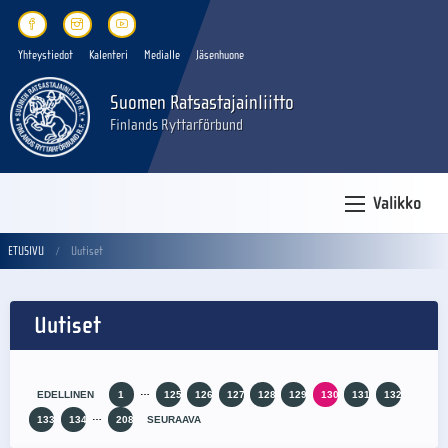
Yhteystiedot
Kalenteri
Medialle
Jäsenhuone
Suomen Ratsastajainliitto
Finlands Ryttarförbund
Valikko
ETUSIVU
Uutiset
Uutiset
…
EDELLINEN
1
125
126
127
128
129
130
131
132
…
133
134
208
SEURAAVA