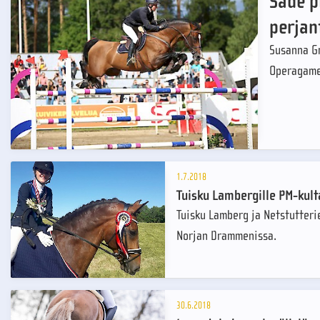
Sade p
perjan
Susanna Gr
Operagame
1.7.2018
Tuisku Lambergille PM-kul
Tuisku Lamberg ja Netstutteri
Norjan Drammenissa.
30.6.2018