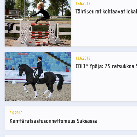
15.6.2018
Tähtiseurat kohtaavat loka
13.6.2018
CDI3* Ypäjä: 75 ratsukkoa 5
6.6.2018
Kenttäratsastusonnettomuus Saksassa