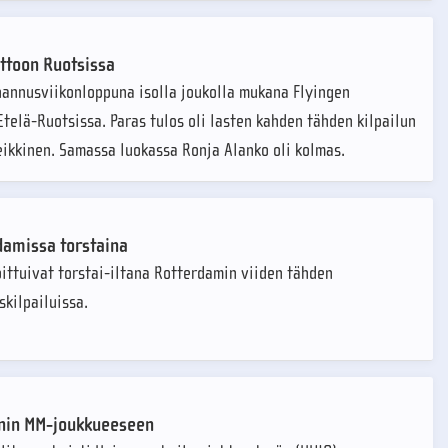
ittoon Ruotsissa
hannusviikonloppuna isolla joukolla mukana Flyingen
Etelä-Ruotsissa. Paras tulos oli lasten kahden tähden kilpailun
eikkinen. Samassa luokassa Ronja Alanko oli kolmas.
rdamissa torstaina
joittuivat torstai-iltana Rotterdamin viiden tähden
skilpailuissa.
yonin MM-joukkueeseen