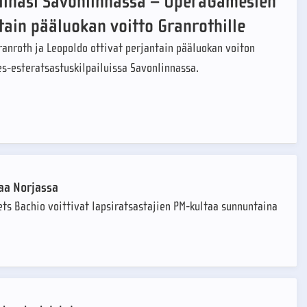
iinasi Savonlinnassa – OperaGamesien
tain pääluokan voitto Granrothille
anroth ja Leopoldo ottivat perjantain pääluokan voiton
s-esteratsastuskilpailuissa Savonlinnassa.
taa Norjassa
ets Bachio voittivat lapsiratsastajien PM-kultaa sunnuntaina