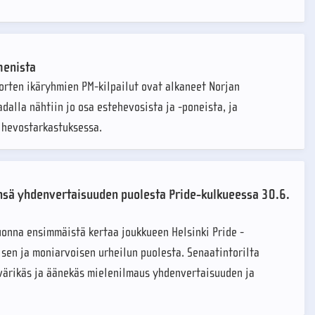
menista
orten ikäryhmien PM-kilpailut ovat alkaneet Norjan
dalla nähtiin jo osa estehevosista ja -poneista, ja
t hevostarkastuksessa.
nsä yhdenvertaisuuden puolesta Pride-kulkueessa 30.6.
uonna ensimmäistä kertaa joukkueen Helsinki Pride -
sen ja moniarvoisen urheilun puolesta. Senaatintorilta
 värikäs ja äänekäs mielenilmaus yhdenvertaisuuden ja