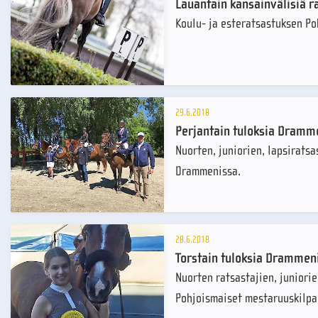
Lauantain kansainvälisiä r
Koulu- ja esteratsastuksen P
29.6.2018
Perjantain tuloksia Dramm
Nuorten, juniorien, lapsiratsa
Drammenissa.
28.6.2018
Torstain tuloksia Drammen
Nuorten ratsastajien, juniori
Pohjoismaiset mestaruuskilpa