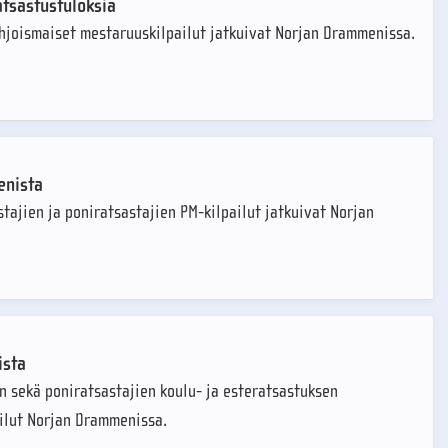
atsastustuloksia
ohjoismaiset mestaruuskilpailut jatkuivat Norjan Drammenissa.
enista
stajien ja poniratsastajien PM-kilpailut jatkuivat Norjan
ista
en sekä poniratsastajien koulu- ja esteratsastuksen
ilut Norjan Drammenissa.