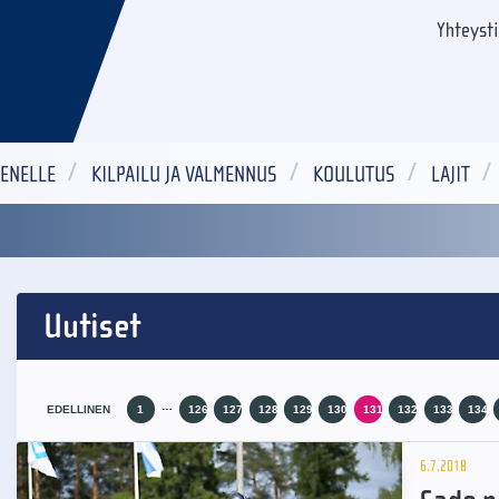
Yhteyst
ENELLE
KILPAILU JA VALMENNUS
KOULUTUS
LAJIT
Uutiset
…
EDELLINEN
1
126
127
128
129
130
131
132
133
134
6.7.2018