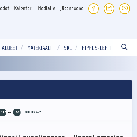
iedot
Kalenteri
Medialle
Jäsenhuone
ALUEET
MATERIAALIT
SRL
HIPPOS-LEHTI
…
135
208
SEURAAVA