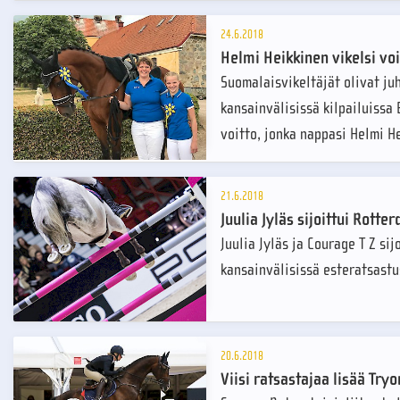
24.6.2018
Helmi Heikkinen vikelsi vo
Suomalaisvikeltäjät olivat ju
kansainvälisissä kilpailuissa 
voitto, jonka nappasi Helmi H
21.6.2018
Juulia Jyläs sijoittui Rotte
Juulia Jyläs ja Courage T Z si
kansainvälisissä esteratsastu
20.6.2018
Viisi ratsastajaa lisää Tr