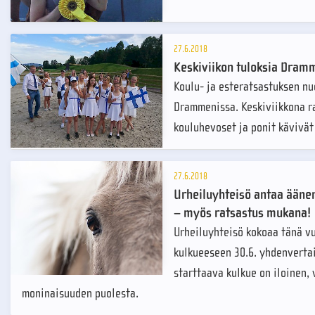
27.6.2018
Keskiviikon tuloksia Dram
Koulu- ja esteratsastuksen nu
Drammenissa. Keskiviikkona ra
kouluhevoset ja ponit kävivä
27.6.2018
Urheiluyhteisö antaa ääne
– myös ratsastus mukana!
Urheiluyhteisö kokoaa tänä v
kulkueeseen 30.6. yhdenvertai
starttaava kulkue on iloinen,
moninaisuuden puolesta.