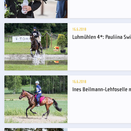
16.6.2018
Luhmühlen 4*: Pauliina Swi
16.6.2018
Ines Beilmann-Lehtoselle 