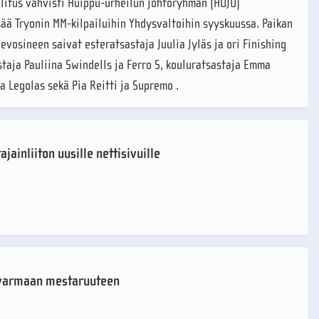
litus vahvisti Huippu-urheilun johtoryhmän (HUJO)
isää Tryonin MM-kilpailuihin Yhdysvaltoihin syyskuussa. Paikan
hevosineen saivat esteratsastaja Juulia Jyläs ja ori Finishing
taja Pauliina Swindells ja Ferro S, kouluratsastaja Emma
a Legolas sekä Pia Reitti ja Supremo .
ainliiton uusille nettisivuille
i varmaan mestaruuteen