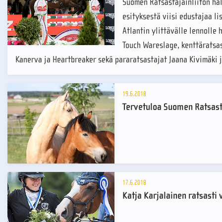
Suomen Ratsastajainliiton hal
esityksestä viisi edustajaa l
Atlantin ylittävälle lennolle 
Touch Wareslage, kenttäratsas
Kanerva ja Heartbreaker sekä pararatsastajat Jaana Kivimäki j
19.6.2018
Tervetuloa Suomen Ratsastaj
17.6.2018
Katja Karjalainen ratsast